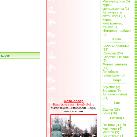
Мастер-курсы (5)
Курсы
менеджмента (1)
Автокурсы и
автошколы (11)
Курсы
иностранных
языков (4)
Интернет трейдинг
(3)
Фитнес
Салоны Красоты
(63)
Солярии (24)
 карте
Спортивные залы
(9)
Фитнес занятия
(14)
Лечебные
процедуры (8)
Спорт
Боулинг (2)
Бильярд (9)
Активный спорт
(21)
Фото-обзор
Бани
Ваше фото у нас - foto@inbel.ru
Масленица по Белгородски. Водка,
Сауны (28)
пиво и шашлык.
Бани (16)
Гостиницы
Гостиницы (19)
Кемпинги (4)
Мотели (9)
Санатории (1)