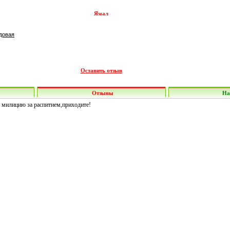
Ямал
довая
Оставить отзыв
Отзывы
На
ю милицию за распитием,приходите!