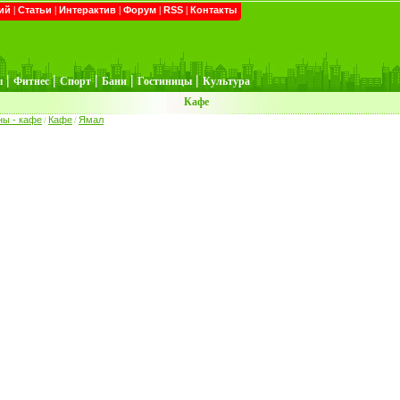
ий
|
Статьи
|
Интерактив
|
Форум
|
RSS
|
Контакты
|
|
|
|
|
ы
Фитнес
Спорт
Бани
Гостиницы
Культура
Кафе
ны - кафе
Кафе
Ямал
/
/