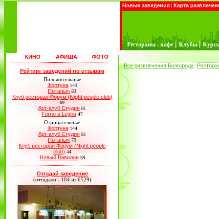
Новые заведения
|
Карта развлечен
|
|
Рестораны - кафе
Клубы
Курс
КИНО
АФИША
ФОТО
Все развлечения Белгорода
Рестора
/
Рейтинг заведений по отзывам
Положительные
Фортуна
143
Потапыч
83
Клуб ресторан Форум (Night people club)
69
Арт-клуб Студия
61
Forno a Legna
47
Отрицательные
Фортуна
144
Арт-клуб Студия
81
Потапыч
79
Клуб ресторан Форум (Night people
club)
44
Новый Вавилон
39
Отгадай заведение
(отгадало - 184 из 6529)