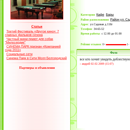
Кафе
Бары
Категория
:
Район ул. Са
Район расположения
:
Адрес
:
ул.Садовая д.118г
Статьи
Телефон
:
34-65-52
Третий Фестиваль «Другое кино»: 7
Время работы
:
с 12.00 до 01.00
главных фильмов сезона
Частный мини-приют для собак
"Милосердие"
Рейтинг отзывов:
0+
1-
СИНЕМА ПАРК признан «Компанией
года-2011»
Фото
Социальные сети
Синема Парк в Сити Молл Белгородский
все кто хочит увидеть доблестну
-
андрей 02.02.2009 (15:07)
Партнеры и объявления