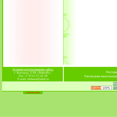
Условия использования сайта.
Рестора
г. Белгород, © РА «ИнБелРу».
Тел. +7-4722-37-42-58
Расписание кинотеатро
E-mail: reklama@inbel.ru
статистика