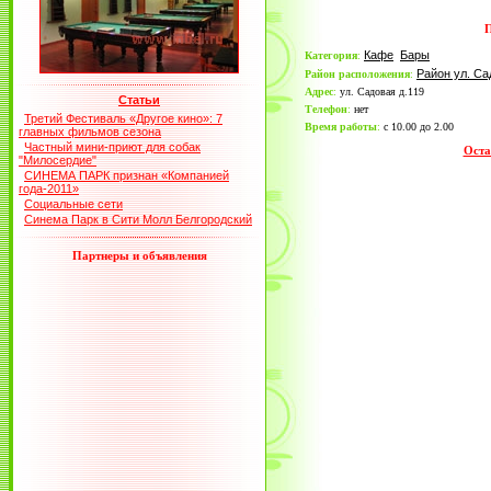
П
Кафе
Бары
Категория
:
Район ул. Са
Район расположения
:
Адрес
:
ул. Садовая д.119
Статьи
Телефон
:
нет
Третий Фестиваль «Другое кино»: 7
Время работы
:
с 10.00 до 2.00
главных фильмов сезона
Частный мини-приют для собак
Оста
"Милосердие"
СИНЕМА ПАРК признан «Компанией
года-2011»
Социальные сети
Синема Парк в Сити Молл Белгородский
Партнеры и объявления