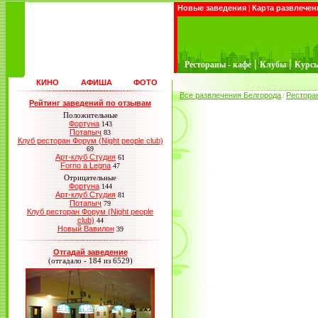
Новые заведения
|
Карта развлечен
|
|
Рестораны - кафе
Клубы
Курс
КИНО
АФИША
ФОТО
Все развлечения Белгорода
Рестора
/
Рейтинг заведений по отзывам
Положительные
Фортуна
143
Потапыч
83
Клуб ресторан Форум (Night people club)
69
Арт-клуб Студия
61
Forno a Legna
47
Отрицательные
Фортуна
144
Арт-клуб Студия
81
Потапыч
79
Клуб ресторан Форум (Night people
club)
44
Новый Вавилон
39
Отгадай заведение
(отгадало - 184 из 6529)