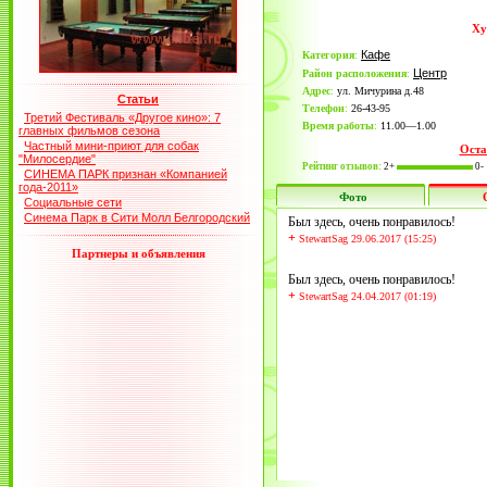
Ху
Кафе
Категория
:
Центр
Район расположения
:
Адрес
:
ул. Мичурина д.48
Статьи
Телефон
:
26-43-95
Третий Фестиваль «Другое кино»: 7
Время работы
:
11.00—1.00
главных фильмов сезона
Частный мини-приют для собак
Оста
"Милосердие"
Рейтинг отзывов:
2+
0-
СИНЕМА ПАРК признан «Компанией
года-2011»
Фото
Социальные сети
Синема Парк в Сити Молл Белгородский
Был здесь, очень понравилось!
+
StewartSag 29.06.2017 (15:25)
Партнеры и объявления
Был здесь, очень понравилось!
+
StewartSag 24.04.2017 (01:19)