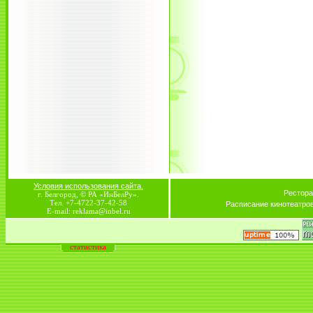
Условия использования сайта.
Рестора
г. Белгород, © РА «ИнБелРу».
Тел. +7-4722-37-42-58
Расписание кинотеатро
E-mail: reklama@inbel.ru
статистика