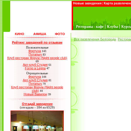
Новые заведения
|
Карта развлечен
|
|
Рестораны - кафе
Клубы
Курс
КИНО
АФИША
ФОТО
Все развлечения Белгорода
Рестора
/
Рейтинг заведений по отзывам
Положительные
Фортуна
143
Потапыч
83
Клуб ресторан Форум (Night people club)
69
Арт-клуб Студия
61
Forno a Legna
47
Отрицательные
Фортуна
144
Арт-клуб Студия
81
Потапыч
79
Клуб ресторан Форум (Night people
club)
44
Новый Вавилон
39
Отгадай заведение
(отгадало - 184 из 6529)