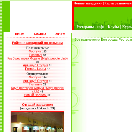
Новые заведения
|
Карта развлечен
|
|
Рестораны - кафе
Клубы
Курс
КИНО
АФИША
ФОТО
Все развлечения Белгорода
Рестора
/
Рейтинг заведений по отзывам
Положительные
Фортуна
143
Потапыч
83
Клуб ресторан Форум (Night people club)
69
Арт-клуб Студия
61
Forno a Legna
47
Отрицательные
Фортуна
144
Арт-клуб Студия
81
Потапыч
79
Клуб ресторан Форум (Night people
club)
44
Новый Вавилон
39
Отгадай заведение
(отгадало - 184 из 6529)