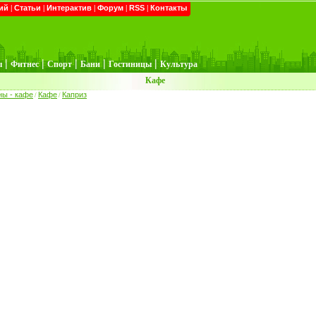
ий
|
Статьи
|
Интерактив
|
Форум
|
RSS
|
Контакты
|
|
|
|
|
ы
Фитнес
Спорт
Бани
Гостиницы
Культура
Кафе
ны - кафе
Кафе
Каприз
/
/