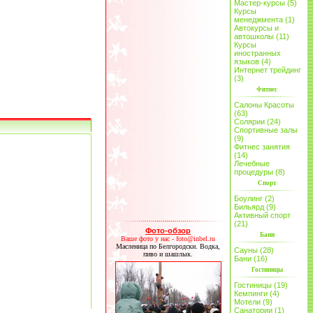
Мастер-курсы (5)
Курсы
менеджмента (1)
Автокурсы и
автошколы (11)
Курсы
иностранных
языков (4)
Интернет трейдинг
(3)
Фитнес
Салоны Красоты
(63)
Солярии (24)
Спортивные залы
(9)
Фитнес занятия
(14)
Лечебные
процедуры (8)
Спорт
Боулинг (2)
Бильярд (9)
Активный спорт
(21)
Фото-обзор
Бани
Ваше фото у нас - foto@inbel.ru
Масленица по Белгородски. Водка,
Сауны (28)
пиво и шашлык.
Бани (16)
Гостиницы
Гостиницы (19)
Кемпинги (4)
Мотели (9)
Санатории (1)