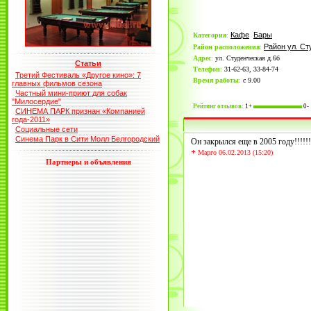
Кафе
Бары
Категория
:
Район ул. Ст
Район расположения
:
Адрес
:
ул. Студенческая д.6б
Статьи
Телефон
:
31-62-63, 33-84-74
Третий Фестиваль «Другое кино»: 7
Время работы
:
с 9.00
главных фильмов сезона
Частный мини-приют для собак
"Милосердие"
Рейтинг отзывов:
1+
0-
СИНЕМА ПАРК признан «Компанией
года-2011»
Социальные сети
Синема Парк в Сити Молл Белгородский
Он закрылся еще в 2005 году!!!!!!!
+
Марго 06.02.2013 (15:20)
Партнеры и объявления