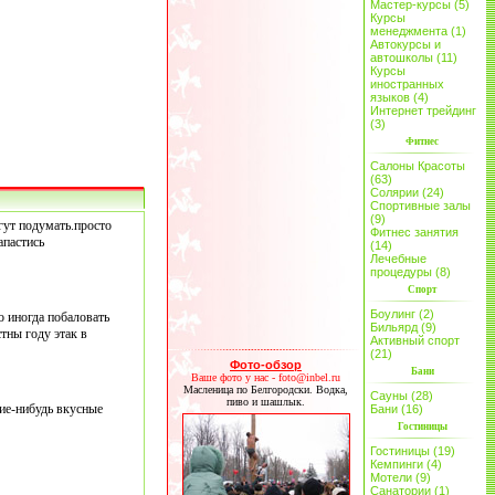
Мастер-курсы (5)
Курсы
менеджмента (1)
Автокурсы и
автошколы (11)
Курсы
иностранных
языков (4)
Интернет трейдинг
(3)
Фитнес
Салоны Красоты
(63)
Солярии (24)
Спортивные залы
(9)
гут подумать.просто
Фитнес занятия
апастись
(14)
Лечебные
процедуры (8)
Спорт
Боулинг (2)
 иногда побаловать
Бильярд (9)
тны году этак в
Активный спорт
(21)
Фото-обзор
Бани
Ваше фото у нас - foto@inbel.ru
Масленица по Белгородски. Водка,
Сауны (28)
пиво и шашлык.
кие-нибудь вкусные
Бани (16)
Гостиницы
Гостиницы (19)
Кемпинги (4)
Мотели (9)
Санатории (1)