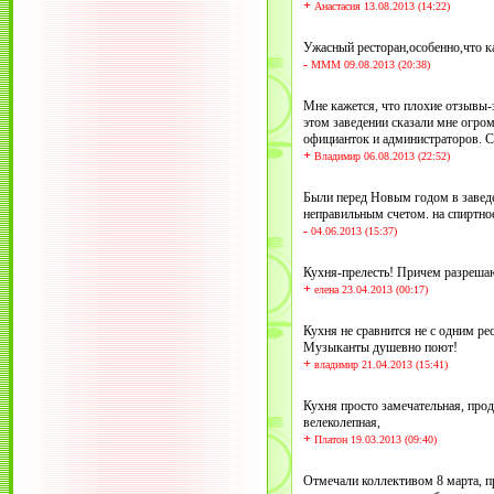
+
Анастасия 13.08.2013 (14:22)
Ужасный ресторан,особенно,что к
-
МММ 09.08.2013 (20:38)
Мне кажется, что плохие отзывы-э
этом заведении сказали мне огром
официанток и администраторов. Сх
+
Владимир 06.08.2013 (22:52)
Были перед Новым годом в заведе
неправильным счетом. на спиртно
-
04.06.2013 (15:37)
Кухня-прелесть! Причем разреша
+
елена 23.04.2013 (00:17)
Кухня не сравнится не с одним ре
Музыканты душевно поют!
+
владимир 21.04.2013 (15:41)
Кухня просто замечательная, про
велеколепная,
+
Платон 19.03.2013 (09:40)
Отмечали коллективом 8 марта, п