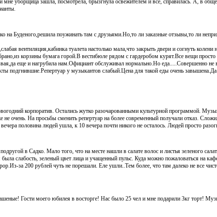
и мне уборщица зашла, посмотрела, брызгнула освежителем и все, справилась. А, в обще
ианты.
ко на Буденого,решила поужинать там с друзьями.Но,то ли заказные отзывы,то ли непри
,слабая вентиляция,кабинка туалета настолько мала,что закрыть двери и согнуть колени 
рано,из корзины бумага горой.В вестибюле рядом с гардеробом курят.Все вещи просто
вая,да еще и нагрубила нам.Официант обслуживал нормально.Но еда.....Совершенно не 
кты подгнившие.Репертуар у музыкантов слабый.Цена для такой еды очень завышена.Да
овогодний корпоратив. Остались жутко разочарованными культурной программой. Музык
е не очень. На просьбы сменить репертуар на более современный получали отказ. Сложи
вечера половина людей ушла, к 10 вечера почти никого не осталось. Людей просто разог
подругой в Садко. Мало того, что на месте нашли в салате волос и листья зеленого сала
была слабость, зеленый цвет лица и учащенный пульс. Куда можно пожаловаться на кафе
ор.Из-за 200 рублей чуть не порешали. Еле ушли..Тем более, что там далеко не все чист
шеные! Гости моего юбилея в восторге! Нас было 25 чел и мне подарили 3кг торт! Му