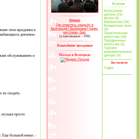
Культура
Культурные
центры (21)
Музеи (8)
Опрос
Библиотеки (24)
Где отметить свадьбу в
Концертные залы
Белгороде? Выбираем? Кафе,
(5)
явшие свои праздники в
ресторан, бар.
Туристические
 улыбающихся девченок-
(учавствовало - 100)
агентства (40)
Праздничные
агентства (6)
Ближайшие праздники
Торгово-
развлекательные
Погода в Белгороде
ским обслуживанием и
центры (4)
Вы смотрели
Садко
о их сводить.
, музыка просто
у. Еще большой минус -