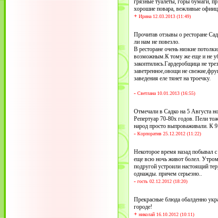
грязные туалеты, горы бумаги, пр
хорошие повара, вежливые офииц
+
Ирина 12.03.2013 (11:49)
Прочитав отзывы о ресторане Сад
ли нам не повезло.
В ресторане очень низкие потолки
возможным.К тому же еще и не уб
закоптились.Гардеробщица не трез
заветренное,овощи не свежие,фру
заведения еле тянет на троечку.
-
Светлана 10.01.2013 (16:55)
Отмечали в Садко на 5 Августа н
Репертуар 70-80х годов. Пели тож
народ просто выпроваживали. К 9 
-
Корпоратив 25.12.2012 (11:22)
Некоторое время назад побывал с 
еще всю ночь живот болел. Утром 
подругой устроили настоящий терр
однажды. причем серьезно..
-
гость 02.12.2012 (18:20)
Прекрасные блюда обалденно укра
городе!
+
николай 16.10.2012 (10:11)