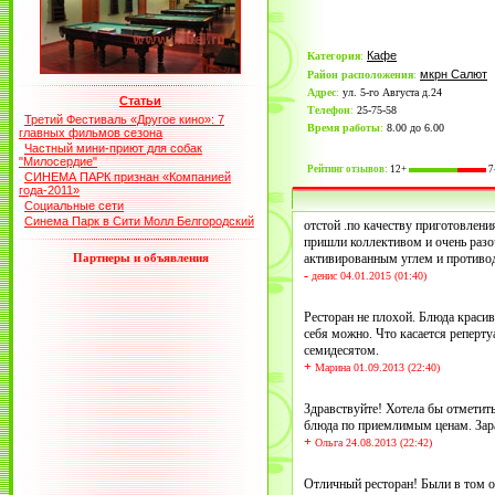
Кафе
Категория
:
мкрн Салют
Район расположения
:
Адрес
:
ул. 5-го Августа д.24
Статьи
Телефон
:
25-75-58
Третий Фестиваль «Другое кино»: 7
Время работы
:
8.00 до 6.00
главных фильмов сезона
Частный мини-приют для собак
"Милосердие"
Рейтинг отзывов:
12+
7
СИНЕМА ПАРК признан «Компанией
года-2011»
Социальные сети
Синема Парк в Сити Молл Белгородский
отстой .по качеству приготовлени
пришли коллективом и очень разоч
Партнеры и объявления
активированным углем и противо
-
денис 04.01.2015 (01:40)
Ресторан не плохой. Блюда краси
себя можно. Что касается реперту
семидесятом.
+
Марина 01.09.2013 (22:40)
Здравствуйте! Хотела бы отметить
блюда по приемлимым ценам. Зара
+
Ольга 24.08.2013 (22:42)
Отличный ресторан! Были в том от