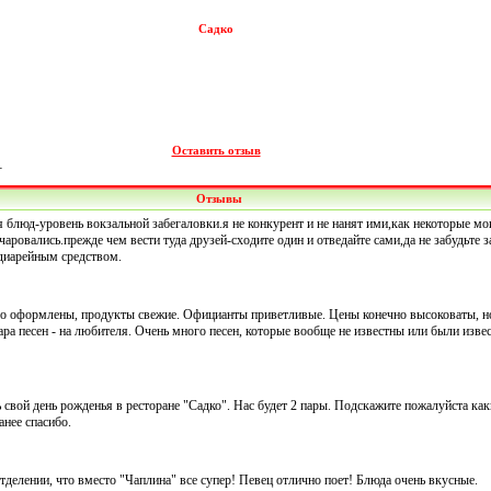
Садко
Оставить отзыв
-
Отзывы
я блюд-уровень вокзальной забегаловки.я не конкурент и не нанят ими,как некоторые мо
аровались.прежде чем вести туда друзей-сходите один и отведайте сами,да не забудьте з
диарейным средством.
во оформлены, продукты свежие. Официанты приветливые. Цены конечно высоковаты, но
ара песен - на любителя. Очень много песен, которые вообще не известны или были извес
 свой день рожденья в ресторане "Садко". Нас будет 2 пары. Подскажите пожалуйста ка
нее спасибо.
делении, что вместо "Чаплина" все супер! Певец отлично поет! Блюда очень вкусные.