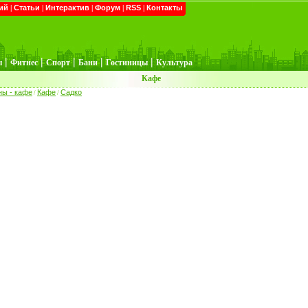
ий
|
Статьи
|
Интерактив
|
Форум
|
RSS
|
Контакты
|
|
|
|
|
ы
Фитнес
Спорт
Бани
Гостиницы
Культура
Кафе
ны - кафе
Кафе
Садко
/
/