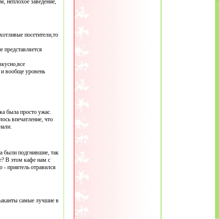
м, неплохое заведение,
хотливые посетители,то
не представляется
вкусно,все
 и вообще уровень
а была просто ужас.
лось впечатление, что
нали.
та были подгнившие, так
? В этом кафе нам с
о - приятель отравился
зыканты самые лучшие в