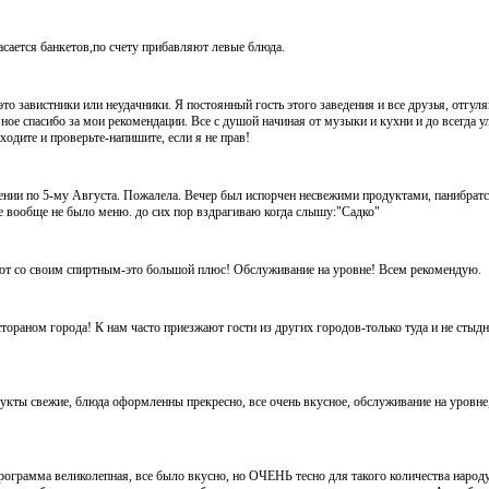
асается банкетов,по счету прибавляют левые блюда.
то завистники или неудачники. Я постоянный гость этого заведения и все друзья, отгул
ное спасибо за мои рекомендации. Все с душой начиная от музыки и кухни и до всегда
одите и проверьте-напишите, если я не прав!
нии по 5-му Августа. Пожалела. Вечер был испорчен несвежими продуктами, панибрат
е вообще не было меню. до сих пор вздрагиваю когда слышу:"Садко"
ют со своим спиртным-это большой плюс! Обслуживание на уровне! Всем рекомендую.
стораном города! К нам часто приезжают гости из других городов-только туда и не стыдн
дукты свежие, блюда оформленны прекресно, все очень вкусное, обслуживание на уровне
рограмма великолепная, все было вкусно, но ОЧЕНЬ тесно для такого количества народ