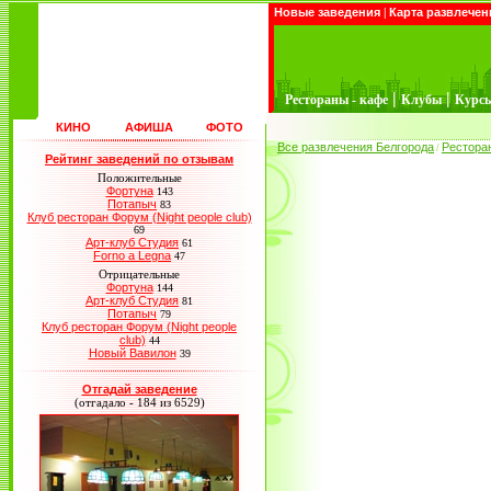
Новые заведения
|
Карта развлечен
|
|
Рестораны - кафе
Клубы
Курс
КИНО
АФИША
ФОТО
Все развлечения Белгорода
Рестора
/
Рейтинг заведений по отзывам
Положительные
Фортуна
143
Потапыч
83
Клуб ресторан Форум (Night people club)
69
Арт-клуб Студия
61
Forno a Legna
47
Отрицательные
Фортуна
144
Арт-клуб Студия
81
Потапыч
79
Клуб ресторан Форум (Night people
club)
44
Новый Вавилон
39
Отгадай заведение
(отгадало - 184 из 6529)