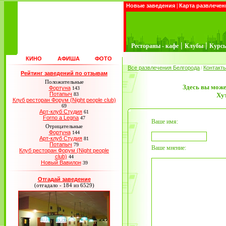
Новые заведения
|
Карта развлечен
|
|
Рестораны - кафе
Клубы
Курс
КИНО
АФИША
ФОТО
Все развлечения Белгорода
Контакт
/
Рейтинг заведений по отзывам
Положительные
Здесь вы може
Фортуна
143
Потапыч
83
Ху
Клуб ресторан Форум (Night people club)
69
Арт-клуб Студия
61
Forno a Legna
47
Ваше имя:
Отрицательные
Фортуна
144
Арт-клуб Студия
81
Потапыч
79
Ваше мнение:
Клуб ресторан Форум (Night people
club)
44
Новый Вавилон
39
Отгадай заведение
(отгадало - 184 из 6529)