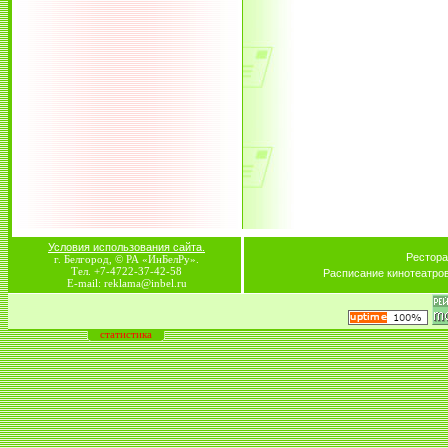
Условия использования сайта.
Рестора
г. Белгород, © РА «ИнБелРу».
Тел. +7-4722-37-42-58
Расписание кинотеатро
E-mail: reklama@inbel.ru
статистика