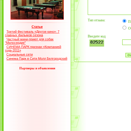
Тип отзыва:
П
Статьи
О
Третий Фестиваль «Другое кино»: 7
главных фильмов сезона
Введите код
Частный мини-приют для собак
"Милосердие"
СИНЕМА ПАРК признан «Компанией
года-2011»
Социальные сети
Синема Парк в Сити Молл Белгородский
Партнеры и объявления