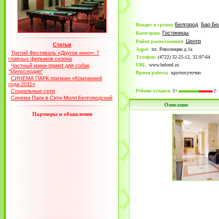
Белгород
Бар Бе
Входит в группу
:
Гостиницы
Категория
:
Центр
Район расположения
:
Статьи
Адрес
:
пл. Революции д.1а
Третий Фестиваль «Другое кино»: 7
Телефон
:
(4722) 32-25-12, 32-97-64
главных фильмов сезона
URL
:
www.belotel.ru
Частный мини-приют для собак
"Милосердие"
Время работы
:
круглосуточно
СИНЕМА ПАРК признан «Компанией
года-2011»
Социальные сети
Рейтинг отзывов:
3+
2-
Синема Парк в Сити Молл Белгородский
Описание
Партнеры и объявления