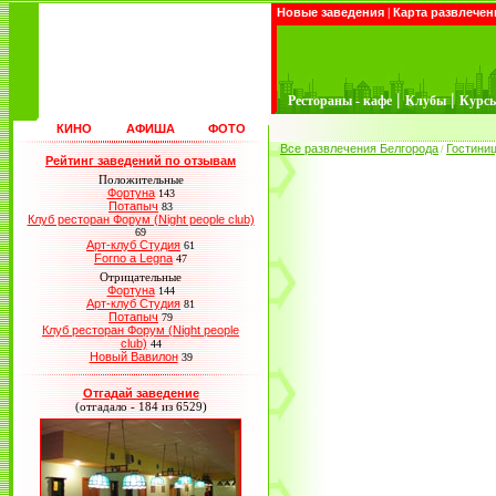
Новые заведения
|
Карта развлечен
|
|
Рестораны - кафе
Клубы
Курс
КИНО
АФИША
ФОТО
Все развлечения Белгорода
Гостини
/
Рейтинг заведений по отзывам
Положительные
Фортуна
143
Потапыч
83
Клуб ресторан Форум (Night people club)
69
Арт-клуб Студия
61
Forno a Legna
47
Отрицательные
Фортуна
144
Арт-клуб Студия
81
Потапыч
79
Клуб ресторан Форум (Night people
club)
44
Новый Вавилон
39
Отгадай заведение
(отгадало - 184 из 6529)