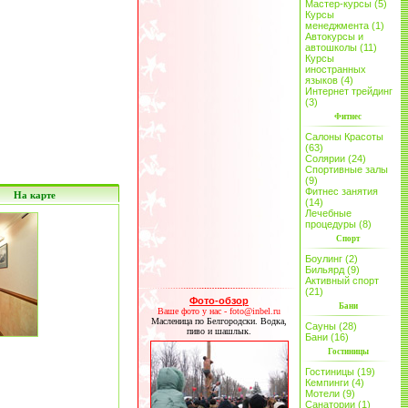
Мастер-курсы (5)
Курсы
менеджмента (1)
Автокурсы и
автошколы (11)
Курсы
иностранных
языков (4)
Интернет трейдинг
(3)
Фитнес
Салоны Красоты
(63)
Солярии (24)
Спортивные залы
(9)
Фитнес занятия
На карте
(14)
Лечебные
процедуры (8)
Спорт
Боулинг (2)
Бильярд (9)
Активный спорт
(21)
Фото-обзор
Бани
Ваше фото у нас - foto@inbel.ru
Масленица по Белгородски. Водка,
Сауны (28)
пиво и шашлык.
Бани (16)
Гостиницы
Гостиницы (19)
Кемпинги (4)
Мотели (9)
Санатории (1)