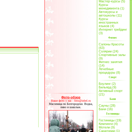
Мастер-курсы (5)
Курсы
менеджмента (1)
Автокурсы и
автошколы (11)
Курсы
иностранных
языков (4)
Интернет трейдинг
(3)
Фитнес
Салоны Красоты
(63)
Солярии (24)
Спортивные залы
(9)
Фитнес занятия
(14)
Лечебные
процедуры (8)
Спорт
Боулинг (2)
Бильярд (9)
Активный спорт
(21)
Фото-обзор
Бани
Ваше фото у нас - foto@inbel.ru
Масленица по Белгородски. Водка,
Сауны (28)
пиво и шашлык.
Бани (16)
Гостиницы
Гостиницы (19)
Кемпинги (4)
Мотели (9)
Санатории (1)