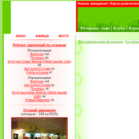
Новые заведения
|
Карта развлечен
|
|
Рестораны - кафе
Клубы
Курс
КИНО
АФИША
ФОТО
Все развлечения Белгорода
Гостини
/
Рейтинг заведений по отзывам
Положительные
Фортуна
143
Потапыч
83
Клуб ресторан Форум (Night people club)
69
Арт-клуб Студия
61
Forno a Legna
47
Отрицательные
Фортуна
144
Арт-клуб Студия
81
Потапыч
79
Клуб ресторан Форум (Night people
club)
44
Новый Вавилон
39
Отгадай заведение
(отгадало - 184 из 6529)