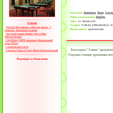
Кемпинги
Бани
Саун
Категория
:
Крейда
Район расположения
:
Адрес
:
ул. Орлова д.64
Статьи
Телефон
:
57-86-64, 8-960-636-00-51, 8
Третий Фестиваль «Другое кино»: 7
Время работы
:
круглосуточно
главных фильмов сезона
Частный мини-приют для собак
"Милосердие"
СИНЕМА ПАРК признан «Компанией
года-2011»
Социальные сети
База отдыха "Альянс" предлагает
Синема Парк в Сити Молл Белгородский
Отдельно стоящие деревянные котте
Партнеры и объявления