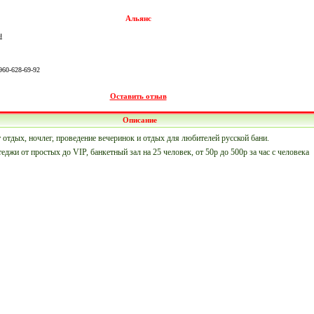
Альянс
ы
-960-628-69-92
Оставить отзыв
Описание
 отдых, ночлег, проведение вечеринок и отдых для любителей русской бани.
джи от простых до VIP, банкетный зал на 25 человек, от 50р до 500р за час с человека