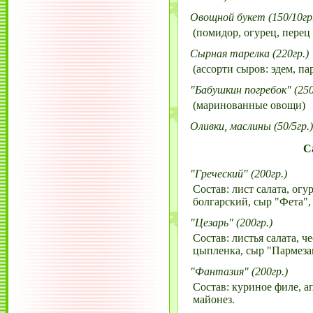
Овощной букет (150/10гр
(помидор, огурец, перец 
Сырная тарелка (220гр.)
(ассорти сыров: эдем, па
"Бабушкин погребок" (250
(маринованные овощи)
Оливки, маслины (50/5гр.)
С
"Греческий" (200гр.)
Состав: лист салата, огу
болгарский, сыр "Фета",
"Цезарь" (200гр.)
Состав: листья салата, 
цыпленка, сыр "Пармезан
"Фантазия" (200гр.)
Состав: куриное филе, ап
майонез.