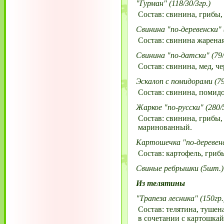
"Гурман" (118/30/3гр.)
Состав: свинина, грибы, 
Свинина "по-деревенски" 
Состав: свинина жареная
Свинина "по-датски" (79/
Состав: свинина, мед, ч
Эскалоп с помидорами (79
Состав: свинина, помидо
Жаркое "по-русски" (280/5
Состав: свинина, грибы, 
маринованный.
Картошечка "по-деревенс
Состав: картофель, грибы
Свиные ребрышки (5шт.)
Из телятины
"Трапеза лесника" (150гр.
Состав: телятина, тушена
в сочетании с картошкай