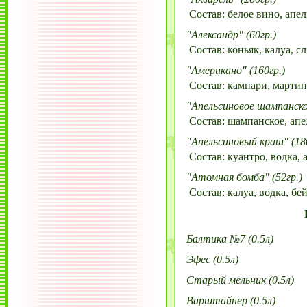
Состав: белое вино, апе
"Александр" (60гр.)
Состав: коньяк, калуа, сл
"Американо" (160гр.)
Состав: кампари, мартини
"Апельсиновое шампанское
Состав: шампанское, апе
"Апельсиновый краш" (180
Состав: куантро, водка, 
"Атомная бомба" (52гр.)
Состав: калуа, водка, бей
Балтика №7 (0.5л)
Эфес (0.5л)
Старый мельник (0.5л)
Варштайнер (0.5л)