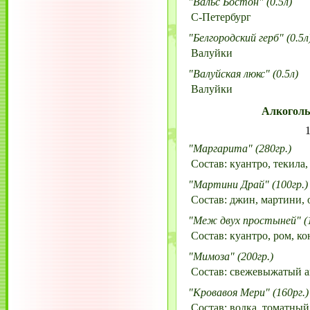
"Вальс Бостон" (0.5л)
С-Петербург
"Белгородский герб" (0.5л
Валуйки
"Валуйская люкс" (0.5л)
Валуйки
Алкоголь
1
"Маргарита" (280гр.)
Состав: куантро, текила,
"Мартини Драй" (100гр.)
Состав: джин, мартини, 
"Меж двух простыней" (1
Состав: куантро, ром, ко
"Мимоза" (200гр.)
Состав: свежевыжатый а
"Кровавоя Мери" (160рг.)
Состав: водка, томатный 