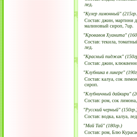
лед.
"Кулер лимонный" (215гр.
Состав: джин, мартини 
малиновый сироп, 7up.
"Кровавоя Хуанита" (160
Состав: текила, томатный
лед.
"Красный пиджак" (150гр
Состав: джин, клюквенны
"Клубника в ликере" (190г
Состав: калуа, сок лимо
сироп.
"Клубничный дайкири" (20
Состав: ром, сок лимона
"Русский черный" (150гр.
Состав: водка, калуа, лед
"Май Тай" (180гр.)
Состав: ром, Блю Кураса