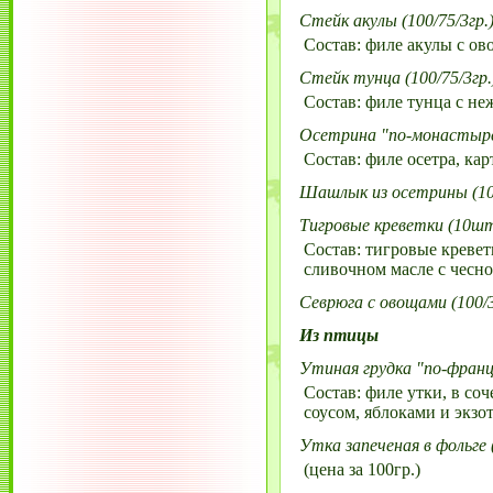
Стейк акулы (100/75/3гр.
Состав: филе акулы с о
Стейк тунца (100/75/3гр.
Состав: филе тунца с н
Осетрина "по-монастырск
Состав: филе осетра, кар
Шашлык из осетрины (100
Тигровые креветки (10шт
Состав: тигровые кревет
сливочном масле с чесно
Севрюга с овощами (100/3
Из птицы
Утиная грудка "по-францу
Состав: филе утки, в со
соусом, яблоками и экзо
Утка запеченая в фольге (
(цена за 100гр.)