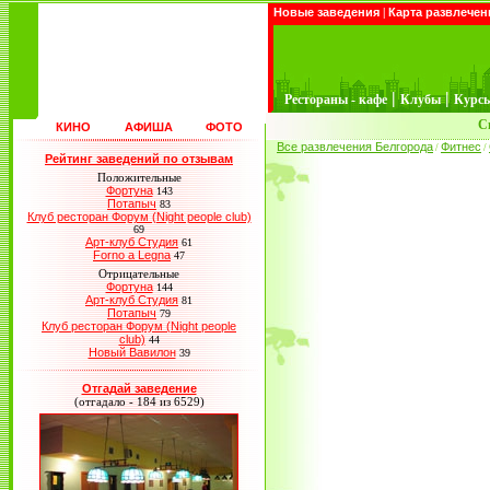
Новые заведения
|
Карта развлечен
|
|
Рестораны - кафе
Клубы
Курс
С
КИНО
АФИША
ФОТО
Все развлечения Белгорода
Фитнес
/
/
Рейтинг заведений по отзывам
Положительные
Фортуна
143
Потапыч
83
Клуб ресторан Форум (Night people club)
69
Арт-клуб Студия
61
Forno a Legna
47
Отрицательные
Фортуна
144
Арт-клуб Студия
81
Потапыч
79
Клуб ресторан Форум (Night people
club)
44
Новый Вавилон
39
Отгадай заведение
(отгадало - 184 из 6529)