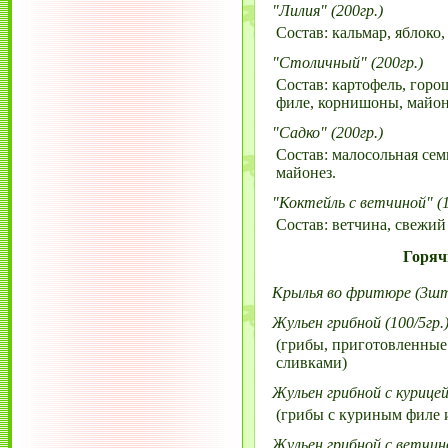
"Лилия" (200гр.)
Состав: кальмар, яблоко,
"Столичный" (200гр.)
Состав: картофель, горо
филе, корнишоны, майон
"Садко" (200гр.)
Состав: малосольная семг
майонез.
"Коктейль с ветчиной" (1
Состав: ветчина, свежий 
Горяч
Крылья во фритюре (3шт
Жульен грибной (100/5гр.
(грибы, приготовленные
сливками)
Жульен грибной с курицей 
(грибы с куриным филе 
Жульен грибной с ветчино