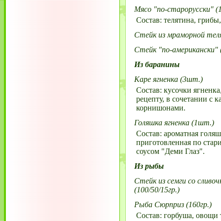
Мясо "по-старорусски" (1
Состав: телятина, грибы,
Стейк из мраморной теля
Стейк "по-американски" (
Из баранины
Каре ягненка (3шт.)
Состав: кусочки ягненка
рецепту, в сочетании с 
корнишонами.
Голяшка ягненка (1шт.)
Состав: ароматная голяш
приготовленная по стари
соусом "Деми Глаз".
Из рыбы
Стейк из семги со сливоч
(100/50/15гр.)
Рыба Сюрприз (160гр.)
Состав: горбуша, овощи 