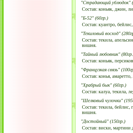
"Страдающий ублюдок" (
Состав: коньяк, джин, л
"Б-52" (60гр.)
Состав: куантро, бейлис,
"Текиловый восход" (280гр
Состав: текила, апельсин
вишня.
"Тайный любовник" (80гр.
Состав: коньяк, персико
"Французкая связь" (100гр
Состав: конья, амаретто, 
"Храбрый бык" (60гр.)
Состав: калуа, текила, ле
"Шелковый чулочки" (195г
Состав: текила, бейлис, 
вишня.
"Достойный" (150гр.)
Состав: виски, мартини д