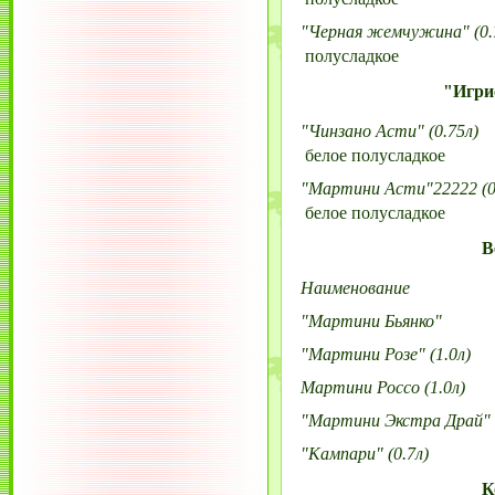
"Черная жемчужина" (0.
полусладкое
"Игри
"Чинзано Асти" (0.75л)
белое полусладкое
"Мартини Асти"22222 (0
белое полусладкое
В
Наименование
"Мартини Бьянко"
"Мартини Розе" (1.0л)
Мартини Россо (1.0л)
"Мартини Экстра Драй" (
"Кампари" (0.7л)
К