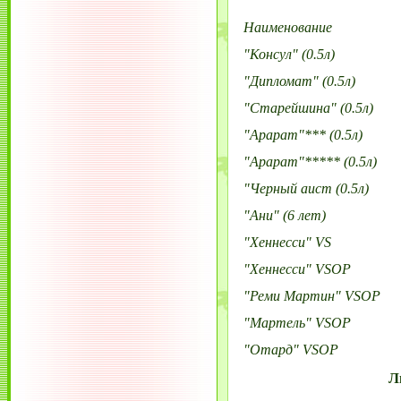
Наименование
"Консул" (0.5л)
"Дипломат" (0.5л)
"Старейшина" (0.5л)
"Арарат"*** (0.5л)
"Арарат"***** (0.5л)
"Черный аист (0.5л)
"Ани" (6 лет)
"Хеннесси" VS
"Хеннесси" VSOP
"Реми Мартин" VSOP
"Мартель" VSOP
"Отард" VSOP
Л