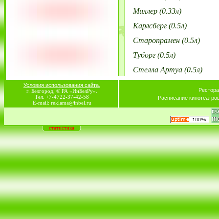
Миллер (0.33л)
Карлсберг (0.5л)
Старопрамен (0.5л)
Туборг (0.5л)
Стелла Артуа (0.5л)
Условия использования сайта.
Рестора
г. Белгород, © РА «ИнБелРу».
Тел. +7-4722-37-42-58
Расписание кинотеатро
E-mail: reklama@inbel.ru
статистика