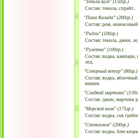
"Текила-Бум" (150гр.)
Состав: текила, спрайт..
"Пина Колада" (200гр.)
Состав: ром, ананасовый
"Ридли" (100гр.)
Состав: текила, джин, ле
"Рулетка" (100гр.)
Состав: водка, кампари,
лед.
"Северный ветер" (80гр.)
Состав: водка, яблочный
вишня.
"Сладкий мартини" (130г
Состав: джин, мартини р
"Морской волк" (175гр.)
Состав: водка, сок грей
"Стокгольм" (200гр.)
Состав: водка, блю кюрас