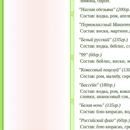
лимона, сироп.
"Наглая обезьяна" (200гр.
Состав: водка, ром, апел
"Первоклассный Манхетте
Состав: виски, мартини д
"Белый русский" (235гр.)
Состав: водка, бейлис, с
"99" (60гр.)
Состав: бейлис, виски, л
"Кокосовый поцелуй" (130
Состав: ром, малибу, сир
"Бассейн" (180гр.)
Состав: водка, ром, кок
сливки, ананасовый сок,
"Белая ночь" (135гр.)
Состав: блю кюрасао, вод
"Российский флаг" (60гр.)
Состав: блю кюрасао, гр