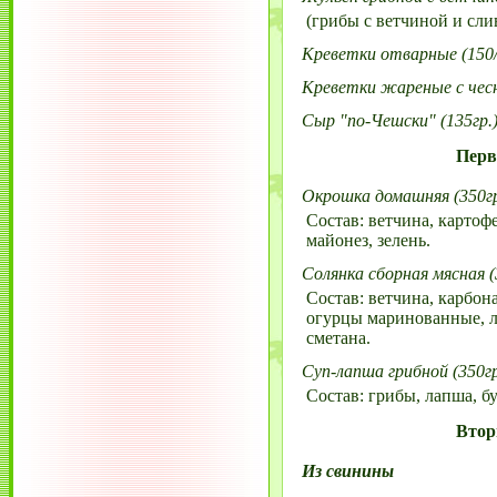
(грибы с ветчиной и сли
Креветки отварные (150/
Креветки жареные с чесн
Сыр "по-Чешски" (135гр.
Перв
Окрошка домашняя (350гр
Состав: ветчина, картофе
майонез, зелень.
Солянка сборная мясная (
Состав: ветчина, карбона
огурцы маринованные, лу
сметана.
Суп-лапша грибной (350гр
Состав: грибы, лапша, бу
Втор
Из свинины