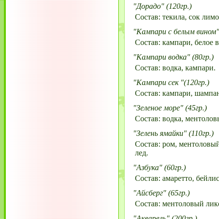
"Дорадо" (120гр.)
Состав: текила, сок лимо
"Кампари с белым вином" 
Состав: кампари, белое 
"Кампари водка" (80гр.)
Состав: водка, кампари.
"Кампари сек "(120гр.)
Состав: кампари, шампан
"Зеленое море" (45гр.)
Состав: водка, ментолов
"Зелень ямайки" (110гр.)
Состав: ром, ментоловый
лед.
"Азбука" (60гр.)
Состав: амаретто, бейлис
"Айсберг" (65гр.)
Состав: ментоловый лике
"Акварель" (200гр.)