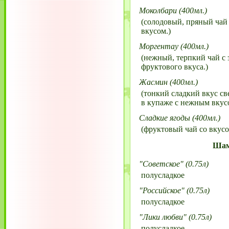
Моколбари (400мл.)
(солодовый, пряный чай
вкусом.)
Моргентау (400мл.)
(нежный, терпкий чай с
фруктового вкуса.)
Жасмин (400мл.)
(тонкий сладкий вкус с
в купаже с нежным вкусо
Сладкие ягоды (400мл.)
(фруктовый чай со вкус
Шам
"Советское" (0.75л)
полусладкое
"Российское" (0.75л)
полусладкое
"Лики любви" (0.75л)
полусладкое