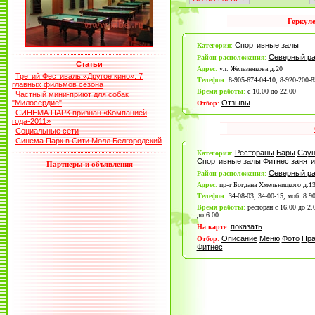
Геркул
Спортивные залы
Категория
:
Северный р
Район расположения
:
Статьи
Адрес
:
ул. Железнякова д.20
Третий Фестиваль «Другое кино»: 7
Телефон
:
8-905-674-04-10, 8-920-200-8
главных фильмов сезона
Время работы
:
с 10.00 до 22.00
Частный мини-приют для собак
"Милосердие"
Отзывы
Отбор
:
СИНЕМА ПАРК признан «Компанией
года-2011»
Социальные сети
Синема Парк в Сити Молл Белгородский
Рестораны
Бары
Сау
Категория
:
Спортивные залы
Фитнес заняти
Партнеры и объявления
Северный р
Район расположения
:
Адрес
:
пр-т Богдана Хмельницкого д.1
Телефон
:
34-08-03, 34-00-15, моб: 8 9
Время работы
:
ресторан с 16.00 до 2.0
до 6.00
показать
На карте
:
Описание
Меню
Фото
Пра
Отбор
:
Фитнес