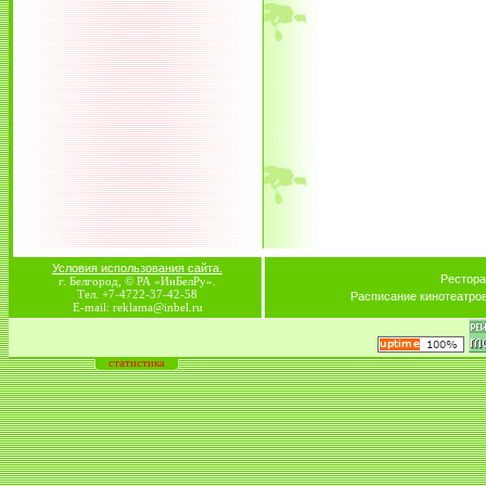
Условия использования сайта.
Рестора
г. Белгород, © РА «ИнБелРу».
Тел. +7-4722-37-42-58
Расписание кинотеатро
E-mail: reklama@inbel.ru
статистика