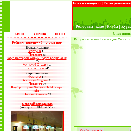
Новые заведения
|
Карта развлечен
|
|
Рестораны - кафе
Клубы
Курс
Спортивны
КИНО
АФИША
ФОТО
Все развлечения Белгорода
Фитнес
/
/
Рейтинг заведений по отзывам
Положительные
Фортуна
143
Потапыч
83
Клуб ресторан Форум (Night people club)
69
Арт-клуб Студия
61
Forno a Legna
47
Отрицательные
Фортуна
144
Арт-клуб Студия
81
Потапыч
79
Клуб ресторан Форум (Night people
club)
44
Новый Вавилон
39
Отгадай заведение
(отгадало - 184 из 6529)