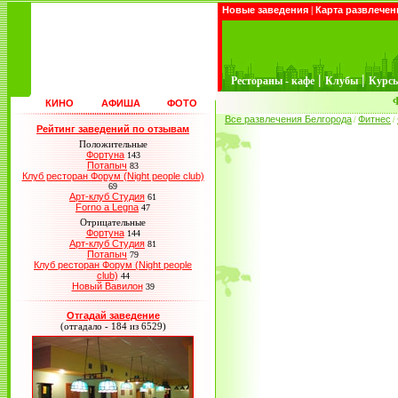
Новые заведения
|
Карта развлечен
|
|
Рестораны - кафе
Клубы
Курс
КИНО
АФИША
ФОТО
Все развлечения Белгорода
Фитнес
/
/
Рейтинг заведений по отзывам
Положительные
Фортуна
143
Потапыч
83
Клуб ресторан Форум (Night people club)
69
Арт-клуб Студия
61
Forno a Legna
47
Отрицательные
Фортуна
144
Арт-клуб Студия
81
Потапыч
79
Клуб ресторан Форум (Night people
club)
44
Новый Вавилон
39
Отгадай заведение
(отгадало - 184 из 6529)