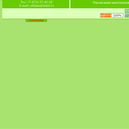
Тел. +7-4722-37-42-58
Расписание кинотеатро
E-mail: reklama@inbel.ru
статистика