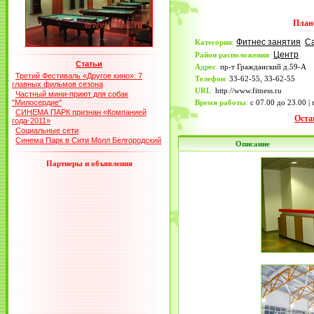
План
Фитнес занятия
С
Категория
:
Центр
Район расположения
:
Статьи
Адрес
:
пр-т Гражданский д.59-А
Третий Фестиваль «Другое кино»: 7
Телефон
:
33-62-55, 33-62-55
главных фильмов сезона
URL
:
http://www.fitness.ru
Частный мини-приют для собак
"Милосердие"
Время работы
:
с 07.00 до 23.00 |
СИНЕМА ПАРК признан «Компанией
Оста
года-2011»
Социальные сети
Синема Парк в Сити Молл Белгородский
Описание
Партнеры и объявления