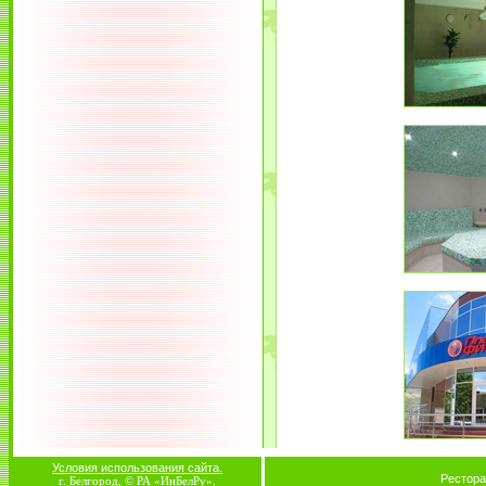
Условия использования сайта.
Рестора
г. Белгород, © РА «ИнБелРу».