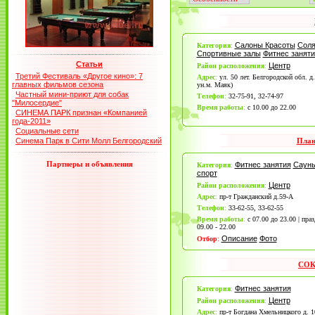
Салоны Красоты
Соля
Категория
:
Спортивные залы
Фитнес заняти
Статьи
Центр
Район расположения
:
Третий Фестиваль «Другое кино»: 7
Адрес
:
ул. 50 лет. Белгородской обл. д
главных фильмов сезона
ун.м. Маяк)
Частный мини-приют для собак
Телефон
:
32-75-91, 32-74-97
"Милосердие"
Время работы
:
с 10.00 до 22.00
СИНЕМА ПАРК признан «Компанией
года-2011»
Социальные сети
Синема Парк в Сити Молл Белгородский
План
Партнеры и объявления
Фитнес занятия
Саун
Категория
:
спорт
Центр
Район расположения
:
Адрес
:
пр-т Гражданский д.59-А
Телефон
:
33-62-55, 33-62-55
Время работы
:
с 07.00 до 23.00 | пра
09.00 - 22.00
Описание
Фото
Отбор
:
СОК
Фитнес занятия
Категория
:
Центр
Район расположения
:
Адрес
:
пр-т Богдана Хмельницкого д. 1