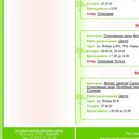
Телефон
:
32-32-16
Время работы
:
с 9.00
Описание
Отбор
:
Фи
Спортивные залы
Фит
Категория
:
Центр
Район расположения
:
Адрес
:
ул. Победы д.83б, ТРЦ «Гранд»
Телефон
:
58-00-29, 58-50-05
Время работы
:
с 7.00 до 24.00
Описание
Услуги
Отбор
:
Фи
Фитнес занятия
Салон
Категория
:
Спортивные залы
Лечебные про
Солярии
Центр
Район расположения
:
Адрес
:
ул. Победы 83 Б
Телефон
:
37-46-26
Время работы
:
с 09.00 до 23.00
Условия использования сайта.
Рестора
г. Белгород, © РА «ИнБелРу».
Тел. +7-4722-37-42-58
Расписание кинотеатро