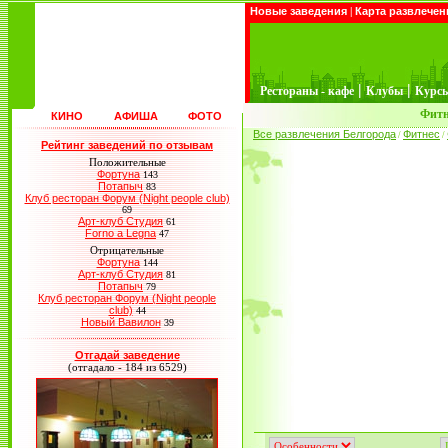
Новые заведения
|
Карта развлечен
|
|
Рестораны - кафе
Клубы
Курс
Фитн
КИНО
АФИША
ФОТО
Все развлечения Белгорода
Фитнес
/
/
Рейтинг заведений по отзывам
Положительные
Фортуна
143
Потапыч
83
Клуб ресторан Форум (Night people club)
69
Арт-клуб Студия
61
Forno a Legna
47
Отрицательные
Фортуна
144
Арт-клуб Студия
81
Потапыч
79
Клуб ресторан Форум (Night people
club)
44
Новый Вавилон
39
Отгадай заведение
(отгадало - 184 из 6529)