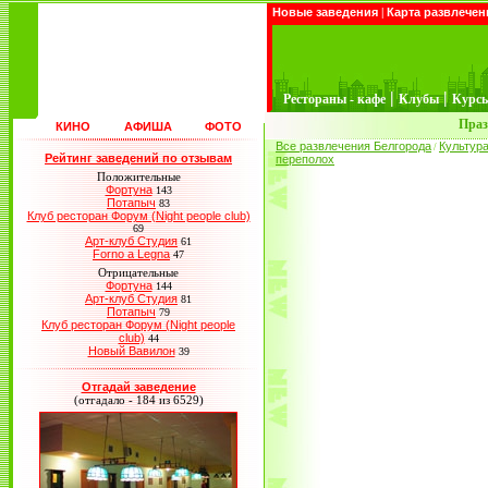
Новые заведения
|
Карта развлечен
|
|
Рестораны - кафе
Клубы
Курс
Праз
КИНО
АФИША
ФОТО
Все развлечения Белгорода
Культур
/
Рейтинг заведений по отзывам
переполох
Положительные
Фортуна
143
Потапыч
83
Клуб ресторан Форум (Night people club)
69
Арт-клуб Студия
61
Forno a Legna
47
Отрицательные
Фортуна
144
Арт-клуб Студия
81
Потапыч
79
Клуб ресторан Форум (Night people
club)
44
Новый Вавилон
39
Отгадай заведение
(отгадало - 184 из 6529)