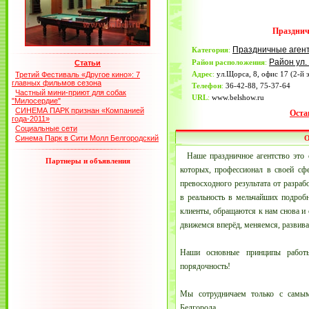
Празднич
Праздничные аген
Категория
:
Район ул.
Район расположения
:
Статьи
Адрес
:
ул.Щорса, 8, офис 17 (2-й 
Третий Фестиваль «Другое кино»: 7
главных фильмов сезона
Телефон
:
36-42-88, 75-37-64
Частный мини-приют для собак
URL
:
www.belshow.ru
"Милосердие"
СИНЕМА ПАРК признан «Компанией
Оста
года-2011»
Социальные сети
Синема Парк в Сити Молл Белгородский
О
Наше праздничное агентство это
Партнеры и объявления
которых, профессионал в своей сф
превосходного результата от разра
в реальность в мельчайших подроб
клиенты, обращаются к нам снова и 
движемся вперёд, меняемся, развива
Наши основные принципы работы
порядочность!
Мы сотрудничаем только с самым
Белгорода.