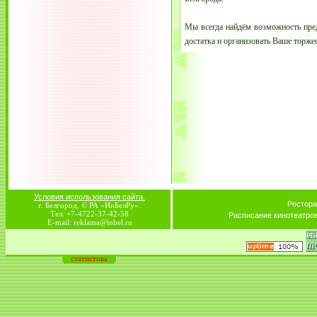
Мы всегда найдём возможность пре
достатка и организовать Ваше торже
Условия использования сайта.
Рестора
г. Белгород, © РА «ИнБелРу».
Тел. +7-4722-37-42-58
Расписание кинотеатро
E-mail: reklama@inbel.ru
статистика