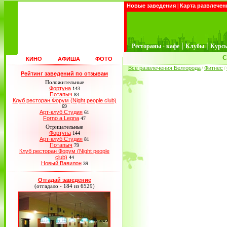
Новые заведения
|
Карта развлечен
|
|
Рестораны - кафе
Клубы
Курс
С
КИНО
АФИША
ФОТО
Все развлечения Белгорода
Фитнес
/
/
Рейтинг заведений по отзывам
Положительные
Фортуна
143
Потапыч
83
Клуб ресторан Форум (Night people club)
69
Арт-клуб Студия
61
Forno a Legna
47
Отрицательные
Фортуна
144
Арт-клуб Студия
81
Потапыч
79
Клуб ресторан Форум (Night people
club)
44
Новый Вавилон
39
Отгадай заведение
(отгадало - 184 из 6529)