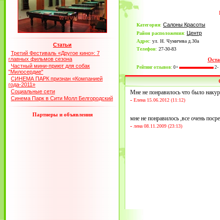
Салоны Красоты
Категория
:
Центр
Район расположения
:
Адрес
:
ул. Н. Чумичева д.30а
Статьи
Телефон
:
27-30-83
Третий Фестиваль «Другое кино»: 7
главных фильмов сезона
Оста
Частный мини-приют для собак
Рейтинг отзывов:
0+
2-
"Милосердие"
СИНЕМА ПАРК признан «Компанией
года-2011»
Социальные сети
Мне не понравилось что было накур
Синема Парк в Сити Молл Белгородский
-
Елена 15.06.2012 (11:12)
Партнеры и объявления
мне не понравилось ,все очень посред
-
лена 08.11.2009 (23:13)