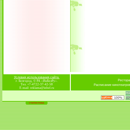
Условия использования сайта.
Рестора
г. Белгород, © РА «ИнБелРу».
Тел. +7-4722-37-42-58
Расписание кинотеатро
E-mail: reklama@inbel.ru
статистика