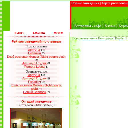
Новые заведения
|
Карта развлечен
|
|
Рестораны - кафе
Клубы
Курс
КИНО
АФИША
ФОТО
Все развлечения Белгорода
Клубы
/
/
Рейтинг заведений по отзывам
Положительные
Фортуна
143
Потапыч
83
Клуб ресторан Форум (Night people club)
69
Арт-клуб Студия
61
Forno a Legna
47
Отрицательные
Фортуна
144
Арт-клуб Студия
81
Потапыч
79
Клуб ресторан Форум (Night people
club)
44
Новый Вавилон
39
Отгадай заведение
(отгадало - 184 из 6529)