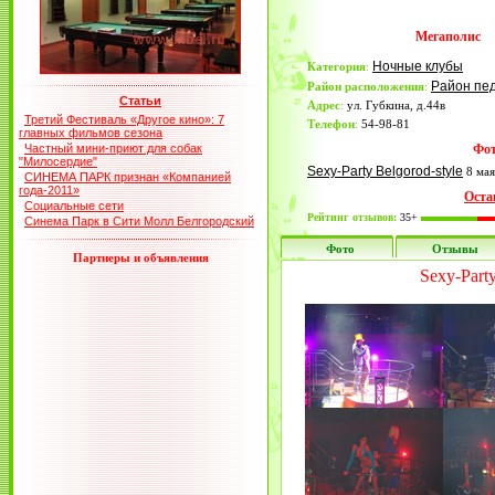
Мегаполис
Ночные клубы
Категория
:
Район пе
Район расположения
:
Статьи
Адрес
:
ул. Губкина, д.44в
Третий Фестиваль «Другое кино»: 7
Телефон
:
54-98-81
главных фильмов сезона
Частный мини-приют для собак
Фот
"Милосердие"
Sexy-Party Belgorod-style
8 мая
СИНЕМА ПАРК признан «Компанией
года-2011»
Оста
Социальные сети
Рейтинг отзывов:
35+
Синема Парк в Сити Молл Белгородский
Фото
Отзывы
Партнеры и объявления
Sexy-Party