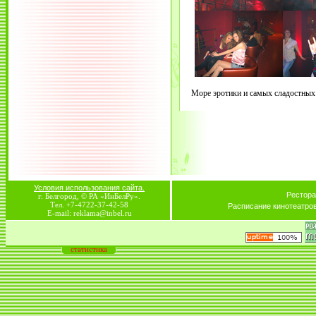
Море эротики и самых сладостных
Условия использования сайта.
Рестора
г. Белгород, © РА «ИнБелРу».
Тел. +7-4722-37-42-58
Расписание кинотеатро
E-mail: reklama@inbel.ru
статистика