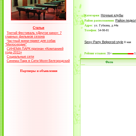
Ночные клубы
Категория
:
Район педко
Район расположения
:
Адрес
:
ул. Губкина, д.44в
Статьи
Телефон
:
54-98-81
Третий Фестиваль «Другое кино»: 7
главных фильмов сезона
Частный мини-приют для собак
Sexy-Party Belgorod-style
8 мая
"Милосердие"
СИНЕМА ПАРК признан «Компанией
года-2011»
Рейтинг отзывов:
35+
1
Социальные сети
Синема Парк в Сити Молл Белгородский
Фото
Партнеры и объявления