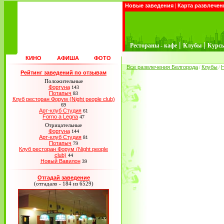
Новые заведения
|
Карта развлечен
|
|
Рестораны - кафе
Клубы
Курс
КИНО
АФИША
ФОТО
Все развлечения Белгорода
Клубы
/
/
Рейтинг заведений по отзывам
Положительные
Фортуна
143
Потапыч
83
Клуб ресторан Форум (Night people club)
69
Арт-клуб Студия
61
Forno a Legna
47
Отрицательные
Фортуна
144
Арт-клуб Студия
81
Потапыч
79
Клуб ресторан Форум (Night people
club)
44
Новый Вавилон
39
Отгадай заведение
(отгадало - 184 из 6529)