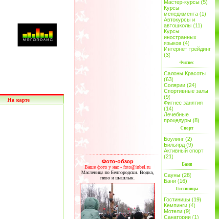
Мастер-курсы (5)
Курсы
менеджмента (1)
Автокурсы и
автошколы (11)
Курсы
иностранных
языков (4)
Интернет трейдинг
(3)
Фитнес
Салоны Красоты
(63)
Солярии (24)
Спортивные залы
(9)
На карте
Фитнес занятия
(14)
Лечебные
процедуры (8)
Спорт
Боулинг (2)
Бильярд (9)
Активный спорт
(21)
Фото-обзор
Бани
Ваше фото у нас - foto@inbel.ru
Масленица по Белгородски. Водка,
Сауны (28)
пиво и шашлык.
Бани (16)
Гостиницы
Гостиницы (19)
Кемпинги (4)
Мотели (9)
Санатории (1)