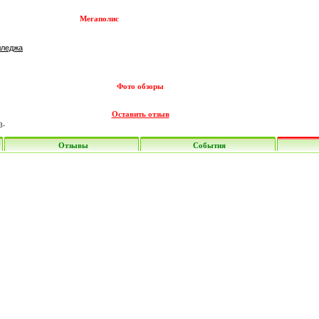
Мегаполис
лледжа
Фото обзоры
Оставить отзыв
3-
Отзывы
Cобытия