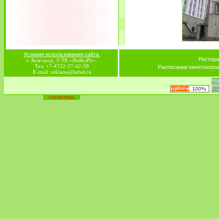
Условия использования сайта.
Рестора
г. Белгород, © РА «ИнБелРу».
Тел. +7-4722-37-42-58
Расписание кинотеатро
E-mail: reklama@inbel.ru
статистика