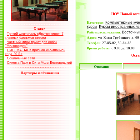
НОУ Новый взгл
Компьютерные кур
Категория
:
курсы
Курсы иностранных яз
Статьи
Восточны
Район расположения
:
Третий Фестиваль «Другое кино»: 7
главных фильмов сезона
Адрес
:
ул. Князя Трубецкого д. 60
Частный мини-приют для собак
Телефон
:
27-85-02, 50-64-65
"Милосердие"
Время работы
:
с 9.00 до 18.00
СИНЕМА ПАРК признан «Компанией
года-2011»
Оста
Социальные сети
Синема Парк в Сити Молл Белгородский
Описание
Партнеры и объявления