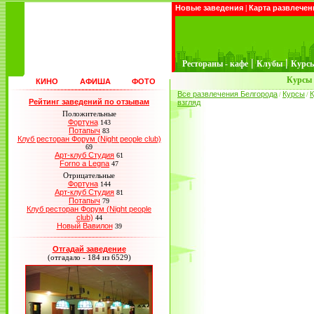
Новые заведения
|
Карта развлечен
|
|
Рестораны - кафе
Клубы
Курс
Курсы 
КИНО
АФИША
ФОТО
Все развлечения Белгорода
Курсы
К
/
/
Рейтинг заведений по отзывам
взгляд
Положительные
Фортуна
143
Потапыч
83
Клуб ресторан Форум (Night people club)
69
Арт-клуб Студия
61
Forno a Legna
47
Отрицательные
Фортуна
144
Арт-клуб Студия
81
Потапыч
79
Клуб ресторан Форум (Night people
club)
44
Новый Вавилон
39
Отгадай заведение
(отгадало - 184 из 6529)