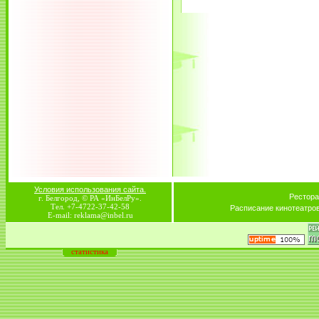
Условия использования сайта.
Рестора
г. Белгород, © РА «ИнБелРу».
Тел. +7-4722-37-42-58
Расписание кинотеатро
E-mail: reklama@inbel.ru
статистика