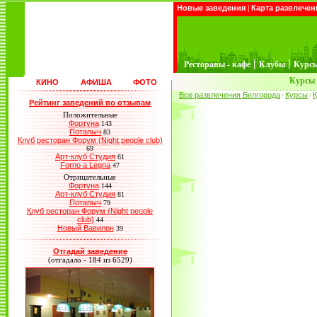
Новые заведения
|
Карта развлечен
|
|
Рестораны - кафе
Клубы
Курс
Курсы 
КИНО
АФИША
ФОТО
Все развлечения Белгорода
Курсы
К
/
/
Рейтинг заведений по отзывам
Положительные
Фортуна
143
Потапыч
83
Клуб ресторан Форум (Night people club)
69
Арт-клуб Студия
61
Forno a Legna
47
Отрицательные
Фортуна
144
Арт-клуб Студия
81
Потапыч
79
Клуб ресторан Форум (Night people
club)
44
Новый Вавилон
39
Отгадай заведение
(отгадало - 184 из 6529)