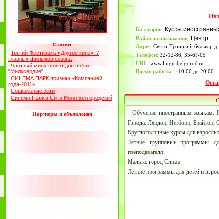
Инт
Курсы иностранны
Категория
:
Центр
Район расположения
:
Статьи
Адрес
:
Свято-Троицкий бульвар д.
Третий Фестиваль «Другое кино»: 7
Телефон
:
32-12-86, 35-65-05
главных фильмов сезона
URL
:
www.linguabelgorod.ru
Частный мини-приют для собак
"Милосердие"
Время работы
:
с 10.00 до 20.00
СИНЕМА ПАРК признан «Компанией
Оста
года-2011»
Социальные сети
Синема Парк в Сити Молл Белгородский
О
Обучение иностранным языкам. П
Партнеры и объявления
Города: Лондон, Истборн, Брайтон, 
Круглогодичные курсы для взрослых 
Летние групповые программы дл
преподавателя.
Мальта: город Слима
Летние программы для детей и взро