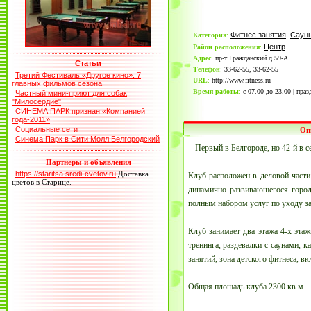
Фитнес занятия
Саун
Категория
:
Центр
Район расположения
:
Адрес
:
пр-т Гражданский д.59-А
Статьи
Телефон
:
33-62-55, 33-62-55
Третий Фестиваль «Другое кино»: 7
URL
:
http://www.fitness.ru
главных фильмов сезона
Время работы
:
с 07.00 до 23.00 | пра
Частный мини-приют для собак
"Милосердие"
СИНЕМА ПАРК признан «Компанией
года-2011»
Социальные сети
Оп
Синема Парк в Сити Молл Белгородский
Первый в Белгороде, но 42-й в с
Партнеры и объявления
https://staritsa.sredi-cvetov.ru
Доставка
Клуб расположен в деловой части
цветов в Старице.
динамично развивающегося горо
полным набором услуг по уходу за
Клуб занимает два этажа 4-х эта
тренинга, раздевалки с саунами, 
занятий, зона детского фитнеса, 
Общая площадь клуба 2300 кв.м.