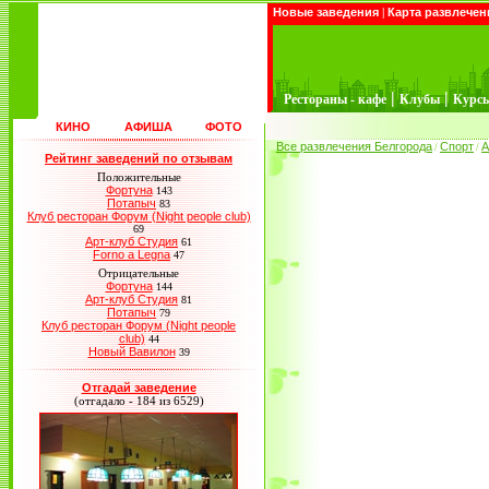
Новые заведения
|
Карта развлечен
|
|
Рестораны - кафе
Клубы
Курс
КИНО
АФИША
ФОТО
Все развлечения Белгорода
Спорт
А
/
/
Рейтинг заведений по отзывам
Положительные
Фортуна
143
Потапыч
83
Клуб ресторан Форум (Night people club)
69
Арт-клуб Студия
61
Forno a Legna
47
Отрицательные
Фортуна
144
Арт-клуб Студия
81
Потапыч
79
Клуб ресторан Форум (Night people
club)
44
Новый Вавилон
39
Отгадай заведение
(отгадало - 184 из 6529)