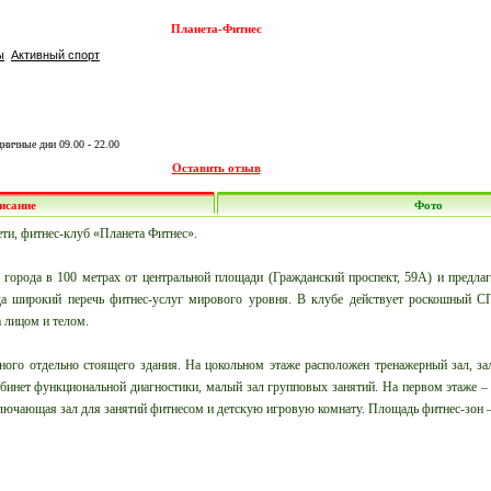
Планета-Фитнес
ы
Активный спорт
здничные дни 09.00 - 22.00
Оставить отзыв
исание
Фото
ети, фитнес-клуб «Планета Фитнес».
 города в 100 метрах от центральной площади (Гражданский проспект, 59A) и предла
да широкий перечь фитнес-услуг мирового уровня. В клубе действует роскошный 
 лицом и телом.
жного отдельно стоящего здания. На цокольном этаже расположен тренажерный зал, за
кабинет функциональной диагностики, малый зал групповых занятий. На первом этаже 
включающая зал для занятий фитнесом и детскую игровую комнату. Площадь фитнес-зон –