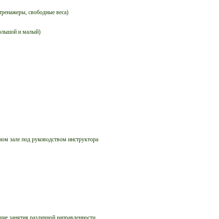
тренажеры, свободные веса)
большой и малый)
ном зале под руководством инструктора
щие занятия различной направленности