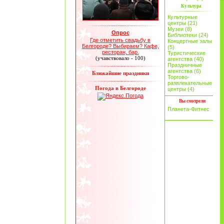
Культура
Культурные
центры (21)
Музеи (8)
Опрос
Библиотеки (24)
Где отметить свадьбу в
Концертные залы
Белгороде? Выбираем? Кафе,
(5)
ресторан, бар.
Туристические
(учавствовало - 100)
агентства (40)
Праздничные
агентства (6)
Ближайшие праздники
Торгово-
развлекательные
Погода в Белгороде
центры (4)
Вы смотрели
Планета-Фитнес