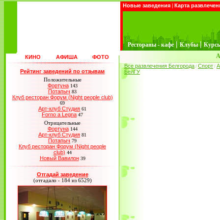
Новые заведения
|
Карта развлечен
|
|
Рестораны - кафе
Клубы
Курс
А
КИНО
АФИША
ФОТО
Все развлечения Белгорода
Спорт
А
/
/
Рейтинг заведений по отзывам
БелГУ
Положительные
Фортуна
143
Потапыч
83
Клуб ресторан Форум (Night people club)
69
Арт-клуб Студия
61
Forno a Legna
47
Отрицательные
Фортуна
144
Арт-клуб Студия
81
Потапыч
79
Клуб ресторан Форум (Night people
club)
44
Новый Вавилон
39
Отгадай заведение
(отгадало - 184 из 6529)