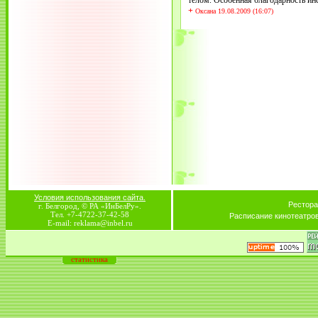
телом. Особенная благодарность и
+
Оксана 19.08.2009 (16:07)
Условия использования сайта.
Рестора
г. Белгород, © РА «ИнБелРу».
Тел. +7-4722-37-42-58
Расписание кинотеатро
E-mail: reklama@inbel.ru
статистика