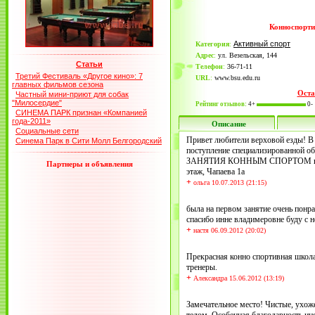
Конноспорт
Активный спорт
Категория
:
Адрес
:
ул. Везельская, 144
Статьи
Телефон
:
36-71-11
Третий Фестиваль «Другое кино»: 7
URL
:
www.bsu.edu.ru
главных фильмов сезона
Оста
Частный мини-приют для собак
"Милосердие"
Рейтинг отзывов:
4+
0-
СИНЕМА ПАРК признан «Компанией
года-2011»
Описание
Социальные сети
Привет любители верховой езды! В
Синема Парк в Сити Молл Белгородский
поступление специализированной о
ЗАНЯТИЯ КОННЫМ СПОРТОМ все в
Партнеры и объявления
этаж, Чапаева 1а
+
ольга 10.07.2013 (21:15)
была на первом занятие очень понр
спасибо инне владимеровне буду с н
+
настя 06.09.2012 (20:02)
Прекрасная конно спортивная школ
тренеры.
+
Александра 15.06.2012 (13:19)
Замечательное место! Чистые, ухож