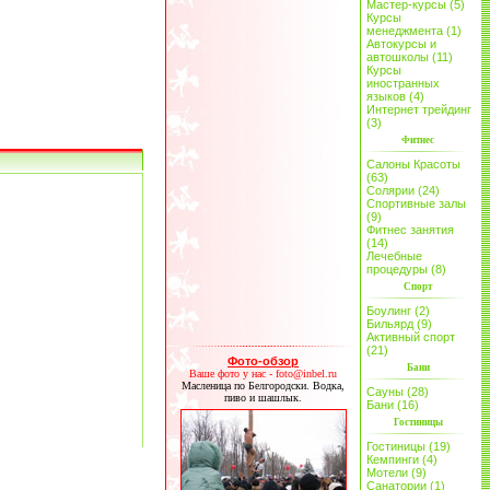
Мастер-курсы (5)
Курсы
менеджмента (1)
Автокурсы и
автошколы (11)
Курсы
иностранных
языков (4)
Интернет трейдинг
(3)
Фитнес
Салоны Красоты
(63)
Солярии (24)
Спортивные залы
(9)
Фитнес занятия
(14)
Лечебные
процедуры (8)
Спорт
Боулинг (2)
Бильярд (9)
Активный спорт
(21)
Фото-обзор
Бани
Ваше фото у нас - foto@inbel.ru
Масленица по Белгородски. Водка,
Сауны (28)
пиво и шашлык.
Бани (16)
Гостиницы
Гостиницы (19)
Кемпинги (4)
Мотели (9)
Санатории (1)