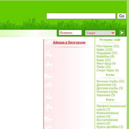
Рестораны - кафе
Афиша в Белгороде
Рестораны (51)
Кафе (122)
Пиццерии (37)
Кофейни (8)
Бары (51)
Фаст-фуд (4)
Пабы (11)
Спорт-бары (5)
Клубы
Ночные клубы (21)
Дискотеки (3)
Детские клубы (3)
Ночные клубы
Харькова (3)
Курсы
Профессиональные
курсы (7)
Компьютерные
курсы (4)
Бухгалтерские
курсы (2)
Курсы дизайна (1)