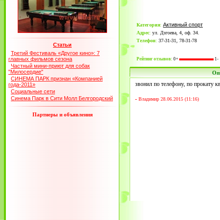
Активный спорт
Категория
:
Адрес
:
ул. Дзгоева, 4, оф. 34.
Телефон
:
37-31-31, 78-31-78
Статьи
Третий Фестиваль «Другое кино»: 7
главных фильмов сезона
Рейтинг отзывов:
0+
1-
Частный мини-приют для собак
"Милосердие"
Оп
СИНЕМА ПАРК признан «Компанией
звонил по телефону, по прокату к
года-2011»
Социальные сети
Синема Парк в Сити Молл Белгородский
-
Владимир 28.06.2015 (11:16)
Партнеры и объявления