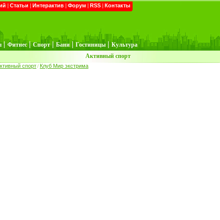
ий
|
Статьи
|
Интерактив
|
Форум
|
RSS
|
Контакты
|
|
|
|
|
ы
Фитнес
Спорт
Бани
Гостиницы
Культура
Активный спорт
ктивный спорт
Клуб Мир экстрима
/