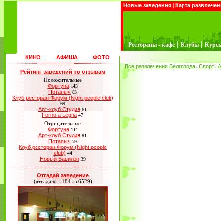
Новые заведения
|
Карта развлечен
|
|
Рестораны - кафе
Клубы
Курс
КИНО
АФИША
ФОТО
Все развлечения Белгорода
Спорт
А
/
/
Рейтинг заведений по отзывам
Положительные
Фортуна
143
Потапыч
83
Клуб ресторан Форум (Night people club)
69
Арт-клуб Студия
61
Forno a Legna
47
Отрицательные
Фортуна
144
Арт-клуб Студия
81
Потапыч
79
Клуб ресторан Форум (Night people
club)
44
Новый Вавилон
39
Отгадай заведение
(отгадало - 184 из 6529)