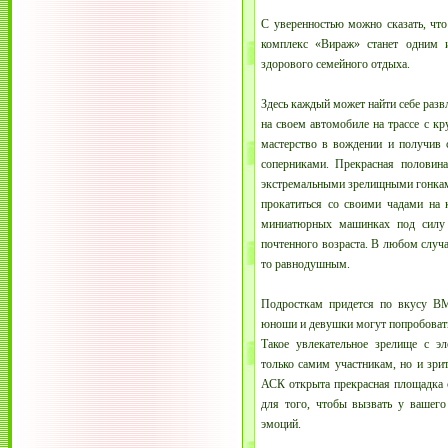
С уверенностью можно сказать, чт
комплекс «Вираж» станет одним и
здорового семейного отдыха.
Здесь каждый может найти себе развл
на своем автомобиле на трассе с к
мастерство в вождении и получив 
соперниками. Прекрасная половин
экстремальными зрелищными гонками
прокатиться со своими чадами на к
миниатюрных машинках под силу к
почтенного возраста. В любом случае
то равнодушным.
Подросткам придется по вкусу ВМ
юноши и девушки могут попробовать
Такое увлекательное зрелище с э
только самим участникам, но и зри
АСК открыта прекрасная площадка 
для того, чтобы вызвать у вашег
эмоций.