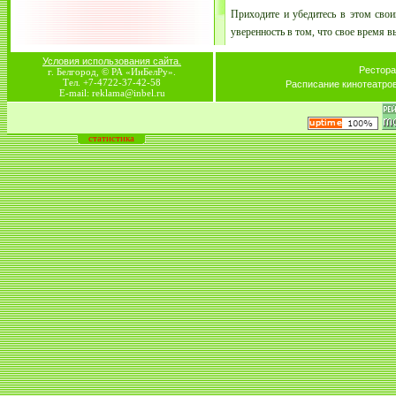
Приходите и убедитесь в этом сво
уверенность в том, что свое время в
Условия использования сайта.
Рестора
г. Белгород, © РА «ИнБелРу».
Тел. +7-4722-37-42-58
Расписание кинотеатро
E-mail: reklama@inbel.ru
статистика