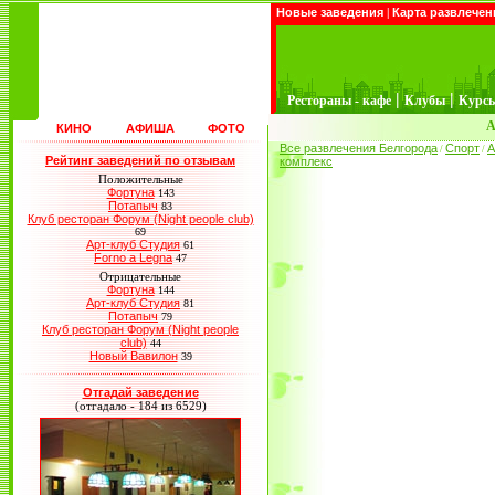
Новые заведения
|
Карта развлечен
|
|
Рестораны - кафе
Клубы
Курс
А
КИНО
АФИША
ФОТО
Все развлечения Белгорода
Спорт
А
/
/
Рейтинг заведений по отзывам
комплекс
Положительные
Фортуна
143
Потапыч
83
Клуб ресторан Форум (Night people club)
69
Арт-клуб Студия
61
Forno a Legna
47
Отрицательные
Фортуна
144
Арт-клуб Студия
81
Потапыч
79
Клуб ресторан Форум (Night people
club)
44
Новый Вавилон
39
Отгадай заведение
(отгадало - 184 из 6529)