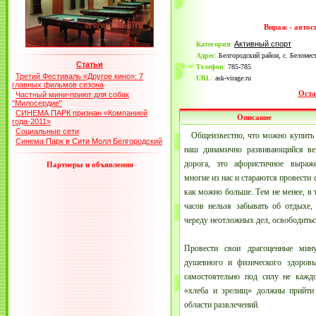
Вираж - авто
Активный спорт
Категория
:
Адрес
:
Белгородский район, с. Беломест
Статьи
Телефон
:
785-785
Третий Фестиваль «Другое кино»: 7
URL
:
ask-virage.ru
главных фильмов сезона
Оста
Частный мини-приют для собак
"Милосердие"
СИНЕМА ПАРК признан «Компанией
Описание
года-2011»
Социальные сети
Общеизвестно, что можно купить 
Синема Парк в Сити Молл Белгородский
наш динамично развивающийся век
дорога, это афористичное выраж
Партнеры и объявления
многие из нас и стараются провести 
как можно больше. Тем не менее, в 
часов нельзя забывать об отдыхе,
череду неотложных дел, освободиться
Провести свои драгоценные мин
душевного и физического здоровь
самостоятельно под силу не кажд
«хлеба и зрелищ» должны прийти 
области развлечений.