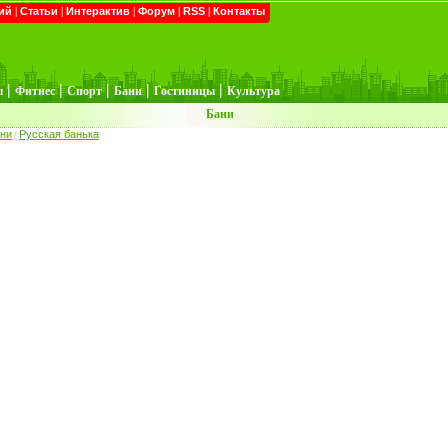
ий
|
Статьи
|
Интерактив
|
Форум
|
RSS
|
Контакты
|
|
|
|
|
ы
Фитнес
Спорт
Бани
Гостиницы
Культура
Бани
ни
Русская банька
/