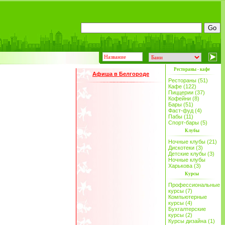
Рестораны - кафе
Афиша в Белгороде
Рестораны (51)
Кафе (122)
Пиццерии (37)
Кофейни (8)
Бары (51)
Фаст-фуд (4)
Пабы (11)
Спорт-бары (5)
Клубы
Ночные клубы (21)
Дискотеки (3)
Детские клубы (3)
Ночные клубы
Харькова (3)
Курсы
Профессиональные
курсы (7)
Компьютерные
курсы (4)
Бухгалтерские
курсы (2)
Курсы дизайна (1)