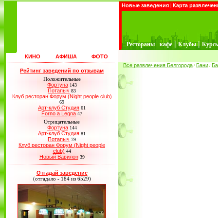
Новые заведения
|
Карта развлечен
|
|
Рестораны - кафе
Клубы
Курс
КИНО
АФИША
ФОТО
Все развлечения Белгорода
Бани
Ба
/
/
Рейтинг заведений по отзывам
Положительные
Фортуна
143
Потапыч
83
Клуб ресторан Форум (Night people club)
69
Арт-клуб Студия
61
Forno a Legna
47
Отрицательные
Фортуна
144
Арт-клуб Студия
81
Потапыч
79
Клуб ресторан Форум (Night people
club)
44
Новый Вавилон
39
Отгадай заведение
(отгадало - 184 из 6529)