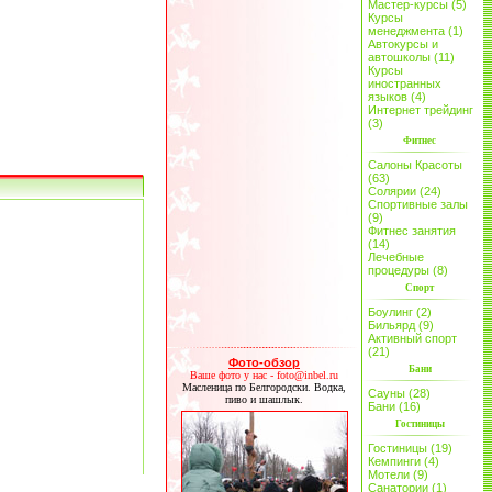
Мастер-курсы (5)
Курсы
менеджмента (1)
Автокурсы и
автошколы (11)
Курсы
иностранных
языков (4)
Интернет трейдинг
(3)
Фитнес
Салоны Красоты
(63)
Солярии (24)
Спортивные залы
(9)
Фитнес занятия
(14)
Лечебные
процедуры (8)
Спорт
Боулинг (2)
Бильярд (9)
Активный спорт
(21)
Фото-обзор
Бани
Ваше фото у нас - foto@inbel.ru
Масленица по Белгородски. Водка,
Сауны (28)
пиво и шашлык.
Бани (16)
Гостиницы
Гостиницы (19)
Кемпинги (4)
Мотели (9)
Санатории (1)