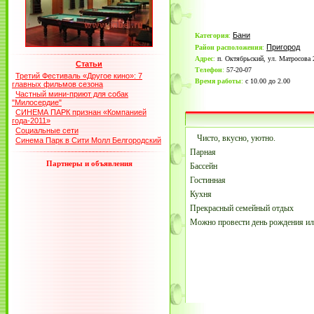
Бани
Категория
:
Пригород
Район расположения
:
Адрес
:
п. Октябрьский, ул. Матросова 
Статьи
Телефон
:
57-20-07
Третий Фестиваль «Другое кино»: 7
Время работы
:
с 10.00 до 2.00
главных фильмов сезона
Частный мини-приют для собак
"Милосердие"
СИНЕМА ПАРК признан «Компанией
года-2011»
Социальные сети
Чисто, вкусно, уютно.
Синема Парк в Сити Молл Белгородский
Парная
Партнеры и объявления
Бассейн
Гостинная
Кухня
Прекрасный семейный отдых
Можно провести день рождения ил