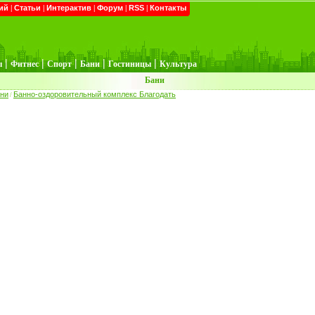
ий
|
Статьи
|
Интерактив
|
Форум
|
RSS
|
Контакты
|
|
|
|
|
ы
Фитнес
Спорт
Бани
Гостиницы
Культура
Бани
ни
Банно-оздоровительный комплекс Благодать
/