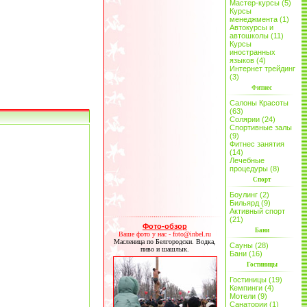
Мастер-курсы (5)
Курсы
менеджмента (1)
Автокурсы и
автошколы (11)
Курсы
иностранных
языков (4)
Интернет трейдинг
(3)
Фитнес
Салоны Красоты
(63)
Солярии (24)
Спортивные залы
(9)
Фитнес занятия
(14)
Лечебные
процедуры (8)
Спорт
Боулинг (2)
Бильярд (9)
Активный спорт
(21)
Фото-обзор
Бани
Ваше фото у нас - foto@inbel.ru
Масленица по Белгородски. Водка,
Сауны (28)
пиво и шашлык.
Бани (16)
Гостиницы
Гостиницы (19)
Кемпинги (4)
Мотели (9)
Санатории (1)