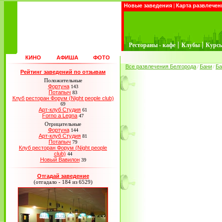
Новые заведения
|
Карта развлечен
|
|
Рестораны - кафе
Клубы
Курс
КИНО
АФИША
ФОТО
Все развлечения Белгорода
Бани
Ба
/
/
Рейтинг заведений по отзывам
Положительные
Фортуна
143
Потапыч
83
Клуб ресторан Форум (Night people club)
69
Арт-клуб Студия
61
Forno a Legna
47
Отрицательные
Фортуна
144
Арт-клуб Студия
81
Потапыч
79
Клуб ресторан Форум (Night people
club)
44
Новый Вавилон
39
Отгадай заведение
(отгадало - 184 из 6529)