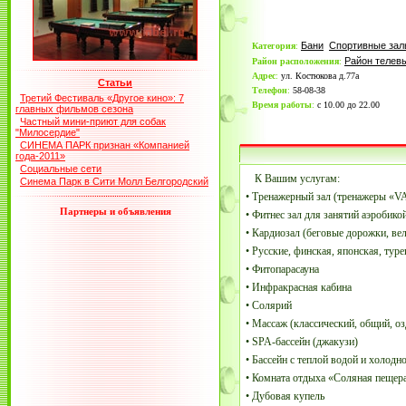
Бани
Спортивные зал
Категория
:
Район телев
Район расположения
:
Адрес
:
ул. Костюкова д.77а
Статьи
Телефон
:
58-08-38
Третий Фестиваль «Другое кино»: 7
Время работы
:
с 10.00 до 22.00
главных фильмов сезона
Частный мини-приют для собак
"Милосердие"
СИНЕМА ПАРК признан «Компанией
года-2011»
Социальные сети
К Вашим услугам:
Синема Парк в Сити Молл Белгородский
• Тренажерный зал (тренажеры «VAS
Партнеры и объявления
• Фитнес зал для занятий аэробикой
• Кардиозал (беговые дорожки, ве
• Русские, финская, японская, туре
• Фитопарасауна
• Инфракрасная кабина
• Солярий
• Массаж (классический, общий, о
• SPA-бассейн (джакузи)
• Бассейн с теплой водой и холодн
• Комната отдыха «Соляная пещер
• Дубовая купель