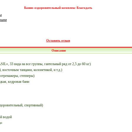
Банно-оздоровительный комплекс Благодать
ы
ышки
Оставить отзыв
Описание
IL», 33 вида на все группы, гантельный ряд от 2,5 до 60 кг)
, восточным танцами, колонетикой, и т.д.)
лотренажеры, степперы)
цкая, кедровая бани
здоровительный, спортивный)
ой водой
а»