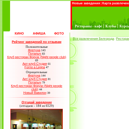
Новые заведения
|
Карта развлечен
|
|
Рестораны - кафе
Клубы
Курс
КИНО
АФИША
ФОТО
Все развлечения Белгорода
Рестора
/
Рейтинг заведений по отзывам
Положительные
Фортуна
143
Потапыч
83
Клуб ресторан Форум (Night people club)
69
Арт-клуб Студия
61
Forno a Legna
47
Отрицательные
Фортуна
144
Арт-клуб Студия
81
Потапыч
79
Клуб ресторан Форум (Night people
club)
44
Новый Вавилон
39
Отгадай заведение
(отгадало - 184 из 6529)