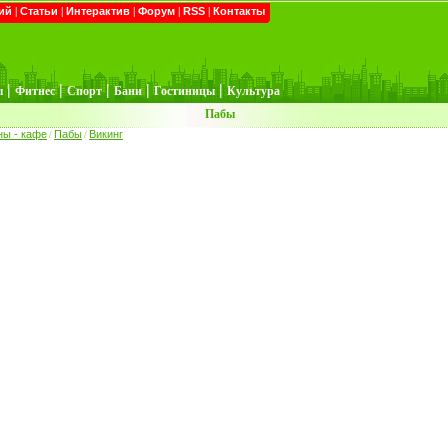
ий
|
Статьи
|
Интерактив
|
Форум
|
RSS
|
Контакты
|
|
|
|
|
ы
Фитнес
Спорт
Бани
Гостиницы
Культура
Пабы
ны - кафе
Пабы
Викинг
/
/