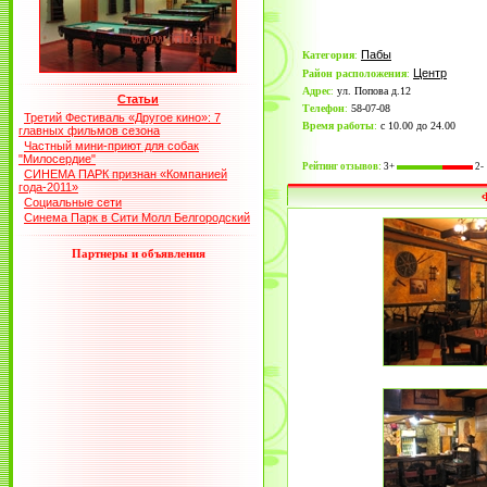
Пабы
Категория
:
Центр
Район расположения
:
Адрес
:
ул. Попова д.12
Статьи
Телефон
:
58-07-08
Третий Фестиваль «Другое кино»: 7
Время работы
:
с 10.00 до 24.00
главных фильмов сезона
Частный мини-приют для собак
"Милосердие"
Рейтинг отзывов:
3+
2-
СИНЕМА ПАРК признан «Компанией
года-2011»
Социальные сети
Синема Парк в Сити Молл Белгородский
Партнеры и объявления