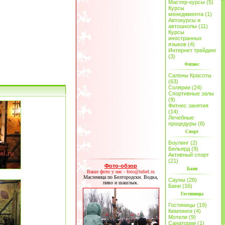
Мастер-курсы (5)
Курсы
менеджмента (1)
Автокурсы и
автошколы (11)
Курсы
иностранных
языков (4)
Интернет трейдинг
(3)
Фитнес
Салоны Красоты
(63)
Солярии (24)
Спортивные залы
(9)
Фитнес занятия
(14)
Лечебные
процедуры (8)
Спорт
Боулинг (2)
Бильярд (9)
Активный спорт
(21)
Фото-обзор
Бани
Ваше фото у нас - foto@inbel.ru
Масленица по Белгородски. Водка,
Сауны (28)
пиво и шашлык.
Бани (16)
Гостиницы
Гостиницы (19)
Кемпинги (4)
Мотели (9)
Санатории (1)