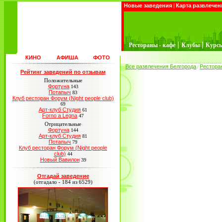
Новые заведения
|
Карта развлечен
|
|
Рестораны - кафе
Клубы
Курс
КИНО
АФИША
ФОТО
Все развлечения Белгорода
Рестора
/
Рейтинг заведений по отзывам
Положительные
Фортуна
143
Потапыч
83
Клуб ресторан Форум (Night people club)
69
Арт-клуб Студия
61
Forno a Legna
47
Отрицательные
Фортуна
144
Арт-клуб Студия
81
Потапыч
79
Клуб ресторан Форум (Night people
club)
44
Новый Вавилон
39
Отгадай заведение
(отгадало - 184 из 6529)