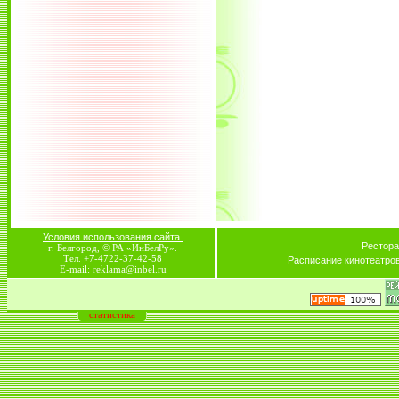
Условия использования сайта.
Рестора
г. Белгород, © РА «ИнБелРу».
Тел. +7-4722-37-42-58
Расписание кинотеатро
E-mail: reklama@inbel.ru
статистика