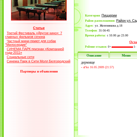
Пиццерии
Категория
:
Район ул. Са
Район расположения
:
Адрес
:
ул. Железнякова д.18
Статьи
Телефон
:
31-56-45
Третий Фестиваль «Другое кино»: 7
Время работы
:
с 10.00 до 23.00
главных фильмов сезона
Частный мини-приют для собак
Оста
"Милосердие"
Рейтинг отзывов:
0+
1-
СИНЕМА ПАРК признан «Компанией
года-2011»
Описание
Меню
Социальные сети
Синема Парк в Сити Молл Белгородский
дермище
-
al'ko 16.05.2009 (21:57)
Партнеры и объявления