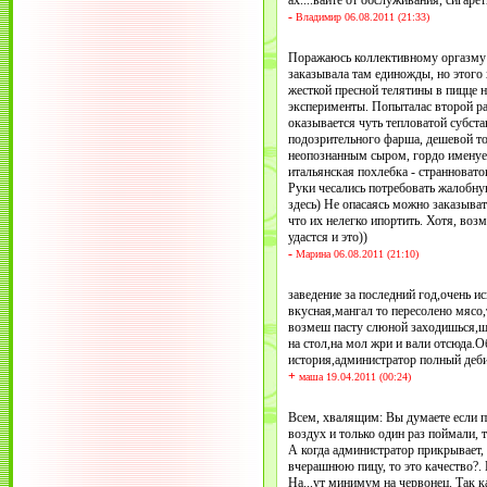
ах....вайте от обслуживания, сигаре
-
Владимир 06.08.2011 (21:33)
Поражаюсь коллективному оргазму 
заказывала там единожды, но этого
жесткой пресной телятины в пицце 
эксперименты. Попыталас второй раз
оказывается чуть тепловатой субста
подозрительного фарша, дешевой т
неопознанным сыром, гордо имену
итальянская похлебка - странновато
Руки чесались потребовать жалобную
здесь) Не опасаясь можно заказыват
что их нелегко ипортить. Хотя, воз
удастся и это))
-
Марина 06.08.2011 (21:10)
заведение за последний год,очень и
вкусная,мангал то пересолено мясо,
возмеш пасту слюной заходишься,щ
на стол,на мол жри и вали отсюда.
история,администратор полный деби
+
маша 19.04.2011 (00:24)
Всем, хвалящим: Вы думаете если п
воздух и только один раз поймали, 
А когда администратор прикрывает, 
вчерашнюю пицу, то это качество?. 
На...ут минимум на червонец. Так ка