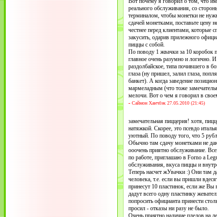
Вот почему я говорил о том, что име
реального обслуживания, со сторон
терминалом, чтобы монетки не нужн
сдачей монетками, поставьте цену не
честнее перед клиентами, которые сп
закусить, одарив прилежного офици
пиццы с собой.
По поводу 1 жвачки за 10 коробок п
главное очень разумно и логично. И
раздолбайское, типа почившего в бо
глаза (ну пришел, залил глаза, попл
банкет). А когда заведение позици
мармеладным (что тоже замечатель
мелочи. Вот о чем я говорил в сво
-
Саймон Ханчбэк 27.05.2010 (21:45)
замечательная пиццерия! хотя, пицц
натяжкой. Скорее, это псевдо италь
уютный. По поводу того, что 5 руб
Обычно там сдачу монетками не даю
ооочень приятно обслуживание. Все
по работе, приглашаю в Forno a Leg
обслуживания, вкуса пиццы и внутр
Теперь насчет жУвачки :) Они там 
человека, т.е. если вы пришли вдес
принесут 10 пластинок, если же Вы
дадут всего одну пластинку жевател
попросить официанта принести столь
просил - отказы ни разу не было.
Очень приятно наличие пледов на л