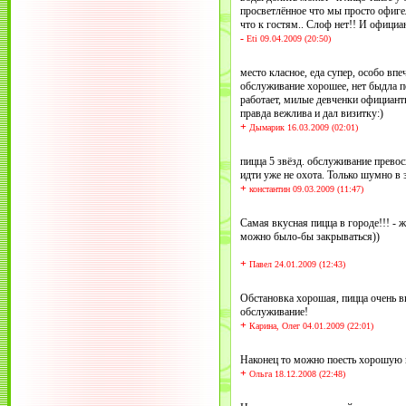
просветлённое что мы просто офигел
что к гостям.. Слоф нет!! И официа
-
Eti 09.04.2009 (20:50)
место класное, еда супер, особо впе
обслуживание хорошее, нет быдла п
работает, милые девченки официантк
правда вежлива и дал визитку:)
+
Дымарик 16.03.2009 (02:01)
пицца 5 звёзд. обслуживание прево
идти уже не охота. Только шумно в з
+
константин 09.03.2009 (11:47)
Самая вкусная пицца в городе!!! - 
можно было-бы закрываться))
+
Павел 24.01.2009 (12:43)
Обстановка хорошая, пицца очень в
обслуживание!
+
Карина, Олег 04.01.2009 (22:01)
Наконец то можно поесть хорошую п
+
Ольга 18.12.2008 (22:48)