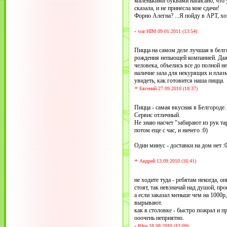
маленькими буквами написано, что уж
сказала, и не принесла мне сдачи!
Форно Алегна? ...Я пойду в АРТ, хо
-
war HIM 09.01.2011 (13:54)
Пицца на самом деле лучшая в белг
рождения непьющей компанией. Даже
человека, объелись все до полной н
наличие зала для некурящих и плаз
увидеть, как готовится наша пицца.
+
Евгений 27.09.2010 (18:37)
Пицца - самая вкусная в Белгороде.
Сервис отличный.
Не знаю насчет "забирают из рук та
потом еще с час, и ничего :0)
Один минус - доставки на дом нет :
+
Андрей 13.09.2010 (16:41)
не ходите туда - ребятам некогда, о
стоят, так невзначай над душой, про
а если заказал меньше чем на 1000р,
вырывают.
как в столовке - быстро пожрал и п
ооочень неприятно.
-
Юра 18.08.2010 (13:09)