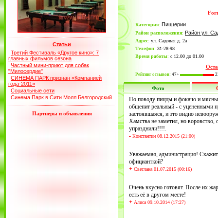
For
Пиццерии
Категория
:
Район ул. Са
Район расположения
:
Адрес
:
ул. Садовая д. 2а
Статьи
Телефон
:
31-28-98
Третий Фестиваль «Другое кино»: 7
Время работы
:
с 12.00 до 01.00
главных фильмов сезона
Частный мини-приют для собак
Оста
"Милосердие"
Рейтинг отзывов:
47+
2
СИНЕМА ПАРК признан «Компанией
года-2011»
Фото
Социальные сети
Синема Парк в Сити Молл Белгородский
По поводу пиццы и фокачо и мясные
общепит реальный - с уцененными п
Партнеры и объявления
застоявшаяся, и это видно невоору
Хамства не заметил, но воровство,
упразднили!!!!.
-
Константин 08.12.2015 (21:00)
Уважаемая, администрация! Скажит
официанткой?
+
Светлана 01.07.2015 (00:16)
Очень вкусно готовят. После их жар
есть её в другом месте!
+
Алиса 09.10.2014 (17:27)