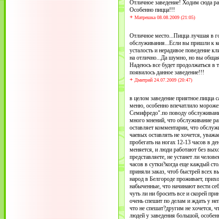
Отличное заведение! Ходим сюда раз
Особенно пицца!!!
+
Матрешка 08.08.2009 (21:05)
Отличное место...Пицца лучшая в г
обслуживания...Если вы пришли к ко
усталость и нерадивое поведение кл
на отлично...Да шумно, но вы общая
Надеюсь все будет продолжаться в т
появилось данное заведение!!!
+
Дмитрий 24.07.2009 (20:47)
в целом заведение приятное.пицца с
меню, особенно впечатлило мороже
Семифредо".по поводу обслуживани
много мнений, что обслуживание раз
оставляет комментарии, что обслуж
чаевых оставлять не хочется, уваж
пробегать на ногах 12-13 часов в де
меняется, и люди работают без выхо
представляете, не устанет ли челов
часов в сутки?когда еще каждый сто
приняли заказ, чтоб быстрей всех вы
народ в Белгороде проживает, прихо
набыченные, что начинают вести се
чуть ли ни бросить все и скорей при
очень спешит по делам и ждать у нег
что не спешат?другим не хочется, 
людей у заведения большой, особенн