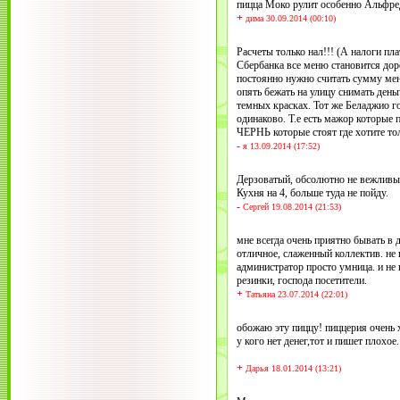
пицца Моко рулит особенно Альфред
+
дима 30.09.2014 (00:10)
Расчеты только нал!!! (А налоги пл
Сбербанка все меню становится дор
постоянно нужно считать сумму мен
опять бежать на улицу снимать день
темных красках. Тот же Беладжио г
одинаково. Т.е есть мажор которые 
ЧЕРНЬ которые стоят где хотите то
-
я 13.09.2014 (17:52)
Дерзоватый, обсолютно не вежливы
Кухня на 4, больше туда не пойду.
-
Сергей 19.08.2014 (21:53)
мне всегда очень приятно бывать в 
отличное, слаженный коллектив. не 
администратор просто умница. и не 
резинки, господа посетители.
+
Татьяна 23.07.2014 (22:01)
обожаю эту пиццу! пиццерия очень 
у кого нет денег,тот и пишет плохое.
+
Дарья 18.01.2014 (13:21)