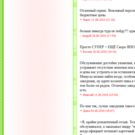
Отличный сервис. Вежливый персона
бюджетные цены.
+
Павел 11.08.2010 (21:26)
больше никогда туда не пойду!!! ад
-
Андрей 28.06.2010 (17:04)
Просто СУПЕР + ЕЩЁ Скоро ЯПОН
+
Костян 26.06.2010 (19:16)
Обслуживание достойно уважения, к
устраивает отсутствие жевачки или 
и цены вас устроять и на оставшиес
Минусы можно найти везде, особенно
заведения, ну идите возмите пива в 
тем более он рядом. Отличное завед
есть.
+
Николай 11.06.2010 (23:56)
По мне так, лучше заведения такого т
+
Даша 03.06.2010 (18:07)
+Я, крайне романтичный отзыв. Тол
обслуживался, а заказывал пиццу "
когда официант потыкает карточкой 