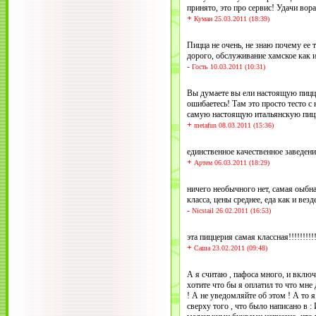
принято, это про сервис! Удачи вор
+
Куман 25.03.2011 (18:39)
Пицца не очень, не знаю почему ее т
дорого, обслуживание хамское как и
-
Гость 10.03.2011 (10:31)
Вы думаете вы ели настоящую пиццу
ошибаетесь! Там это просто тесто с 
самую настоящую итальянскую пицц
+
metafun 08.03.2011 (15:36)
единственное качественное заведение
+
Артем 06.03.2011 (18:29)
ничего необычного нет, самая оыбн
класса, цены среднее, еда как и ве
-
Nicstail 26.02.2011 (16:53)
эта пиццерия самая классная!!!!!!!!!
+
Саша 23.02.2011 (09:48)
А я считаю , пафоса много, и включа
хотите что бы я оплатил то что мне
! А не уведомляйте об этом ! А то 
сверху того , что было написано в 