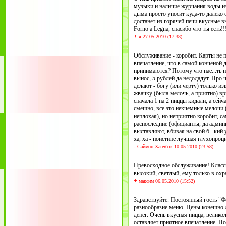
музыки и наличие журчания воды из
дыма просто уносит куда-то далеко 
достанет из горячей печи вкусные в
Forno a Legna, спасибо что ты есть!!
+
я 27.05.2010 (17:38)
Обслуживание - коробит. Карты не 
впечатление, что в самой конченой 
принимаются? Потому что нае...ть н
вынос, 5 рублей да недодадут. Про 
делают - богу (или черту) только изв
жвачку (была мелочь, а приятно) вр
сначала 1 на 2 пиццы кидали, а сей
смешно, все это некчемные мелочи 
неплохая), но неприятно коробит, с
распоследние (официанты, да админ
выставляют, вбивая на свой б...кий 
ха, ха - поистине лучшая глухопроц
-
Саймон Ханчбэк 10.05.2010 (23:58)
Превосходное обслуживание! Класс
высокий, светлый, ему только в охр
+
максим 06.05.2010 (15:52)
Здравствуйте. Постоянный гость "Фо
разнообразие меню. Цены конешно 
денег. Очень вкусная пицца, велик
оставляет приятное впечатление. По