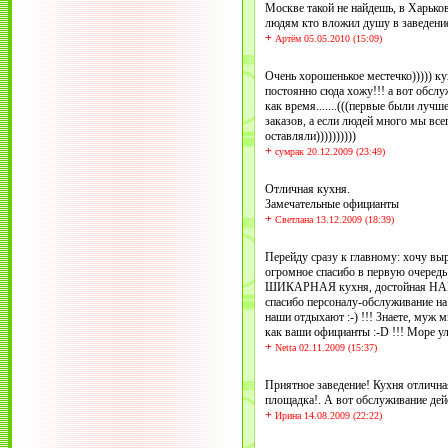
Москве такой не найдешь, в Харько
людям кто вложил душу в заведение,
+
Артём 05.05.2010 (15:09)
Очень хорошенькое местечко))))) кух
постоянно сюда хожу!!! а вот обслуж
как время.......(((первые были луч
заказов, а если людей много мы все
оставляли))))))))))
+
сумрак 20.12.2009 (23:49)
Отличная кухня.
Замечательные официанты
+
Светлана 13.12.2009 (18:39)
Перейду сразу к главному: хочу вы
огромное спасибо в первую оче
ШИКАРНАЯ кухня, достойная НА
спасибо персоналу-обслуживание н
наши отдыхают :-) !!! Знаете, муж 
как ваши официанты :-D !!! Море ул
+
Netta 02.11.2009 (15:37)
Приятное заведение! Кухня отлична
площадка!. А вот обслуживание дейс
+
Ирина 14.08.2009 (22:22)