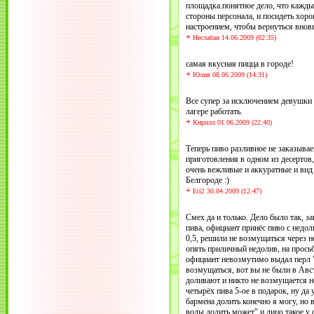
площадка.понятное дело, что кажды
стороны персонала, и посидеть хор
настроением, чтобы вернуться вновь
+
Неслабая 14.06.2009 (02:35)
самая вкусная пицца в городе!
+
Юлия 08.06.2009 (14:31)
Все супер за исключением девушки 
лагере работать.
+
Кирилл 01.06.2009 (22:40)
Теперь пиво разливное не заказыва
приготовления в одном из десертов,
очень вежливые и аккуратные и вид
Белгороде :)
+
Eti2 30.04.2009 (12:47)
Смех да и только. Дело было так, з
пива, официант принёс пиво с недол
0,5, решили не возмущаться через н
опять приличный недолив, на просьб
официант невозмутимо выдал перл 
возмущаться, вот вы не были в Авс
доливают и никто не возмущается н
четырёх пива 5-ое в подарок, ну да 
бармена долить конечно я могу, но 
воды долить может" и лицо такое у 