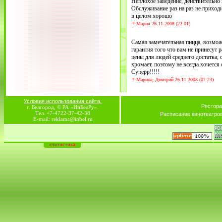
Неплохое заведение, действительно 
Обслуживание раз на раз не приходи
в целом хорошо
+
Мария 26.11.2008 (22:01)
Самая замечательная пицца, возмож
гарантия того что вам не принесут
цены для людей среднего достатка,
хромает, поэтому не всегда хочется 
Суперр!!!!!
+
Марина, Дмитрий 26.11.2008 (02:23)
Условия использования сайта.
Рестора
г. Белгород, © РА «ИнБелРу».
Тел. +7-4722-37-42-58
Расписание кинотеатро
E-mail: reklama@inbel.ru
статистика