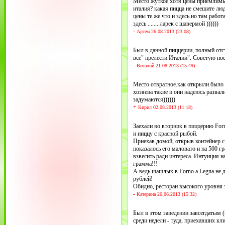
Место жуткое хотя цены приемлимы 
италия? какая пицца не смешите люд
цены те же что и здесь но там рабо
здесь ........ларек с шавермой ))))))
-
Артем 26.08.2013 (23:08)
Был в данной пиццерии, полный отс
все" прелести Италии". Советую пое
-
Виталий 21.08.2013 (15:49)
Место отвратное.как открыли было 
хозяева такие и они надеюсь развал
задумаются))))))
+
Кирил 02.08.2013 (11:18)
Заехали во вторник в пиццерию Forn
и пиццу с красной рыбой.
Приехав домой, открыв контейнер с
показалось его маловато и на 500 
взвесить ради интереса. Интуиция н
грамма!!!
А ведь шашлык в Forno a Legna не 
рублей!
Обидно, ресторан высокого уровня 
-
Катерина 26.06.2013 (15:32)
Был в этом заведении завсегдатым 
среди недели - туда, приехавших кл