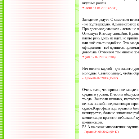
вкусные роллы.
+
Женя 14.04.2013 (22:39)
Заведение радует. С хамством не вс
- не подтверждаю. Администратор к
Про дресс-код слышала - летом не п
Отношусь К этому спокойно. Нужн
платье речь здесь не идёт, но прий
или ещё что-то подобное..Это заведе
официантов - всё нравится: привет
довольна. Отмечаем там многие пра
+
jane 17.02.2013 (19:06)
Нет оплаты картой - для вашего уро
молодцы. Ставлю минус, чтобы обр
-
Артем 04.02.2013 (15:02)
Очень жаль, что приличное заведен
среднего уровня. И если к обслужив
то еда...Заказали шашлык, картофел
не нож пилкой и нержавеющая тарел
судьба.Картофель подгорелый и бол
неаккуратно, больше напоминал руб
компенсации принесли небольшой ку
компенсации.
PS.А на окнах многолетняя паутина
-
Герман 24.09.2012 (09:47)