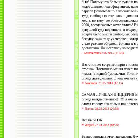
был? Потому что больше туда ни но
недовольные лица официантов, исп
варуют (заказываешь алкогольный м
туда, свободных столиков видимо н
места, по типу "не убей соседа локт
2000, всегда чаевые оставлялись! В
девушкой туда поужинать, в очередн
вокруг было много свободных бесед
беседку сажают двух человек, кото
стало реально обидно... Больше я в
достаточно. Да и сервис у конкурен
-
Константин 09.06.2013 (14:54)
Нас отлично встретили приветливые
столика. Постоянно менял пепельни
лежал, ни одной бумажечки. Готовя
блюда даже дешево. Очень очень вк
+
Анастасия 21.05.2013 (12:13)
САМАЯ ЛУЧШАЯ ПИЦЦЕРИЯ В ГОРО
блюда всегда отменное!!!!!! я очень 
сломя голову как только появляетс
+
Дарина 09.05.2013 (20:59)
Все было ОК
+
митрий 27.04.2013 (18:29)
Бываю иногда в этом заведении. Лу