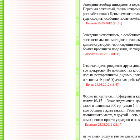
Заведение вообще шикарное, в первы
Персонал вежливый, пицца и тирами
расслабляющая) Цены немного высок
туда сходить, особенно после тяжёл
+
Евгений 15.09.2012 (21:31)
Заведение испортилось, в особеннос
частности лысого молодого человек
администратором, если спрашиваешь 
бомжа просящего подояния, не ходи
-
Люська 16.07.2012 (01:44)
Отмечали день рожденья друга-дов
все прекрасно. Не понимаю тех кто 
новым ресторанчикам ,видимо, нужн
и льют на Форно! Удачи вам ребята!
+
Ирина 24.05.2012 (18:47)
Форно испортился.... Официанты как
минут 10-15.... Заказ ждать очень до
салат и шашлыка 200 гр., ушло 1,5 ч
еще 50 минут ждал заказ.... Работа
правильного места, у другой... есть 
компонентов просто украдено и не хв
-
Иванеско 25.03.2012 (23:17)
ну не знаю пиццу я там не ела но в