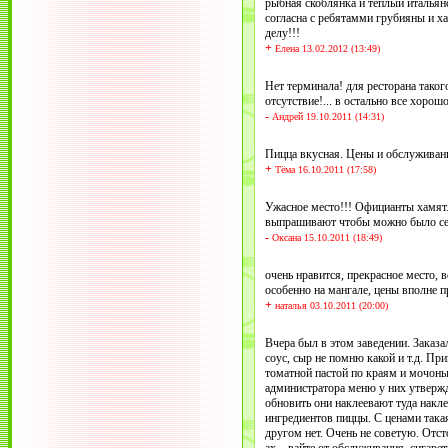
рыбная скоблянка и теплый итальянс
согласна с ребятамми грубияны и х
делу!!!
+
Елена 13.02.2012 (13:49)
Нет терминала! для ресторана тако
отсутствие!... в остально все хорош
-
Андрей 19.10.2011 (14:31)
Пицца вкусная. Цены и обслужива
+
Тёма 16.10.2011 (17:58)
Ужасное место!!! Официанты хамят.
выпрашивают чтобы можно было сест
-
Оксана 15.10.2011 (18:49)
очень нравится, прекрасное место, 
особенно на мангале, цены вполне 
+
наталья 03.10.2011 (20:00)
Вчера был в этом заведении. Заказа
соус, сыр не помню какой и т.д. При
томатной пастой по краям и мочоны
администратора меню у них утвержд
обновить они наклеевают туда накле
ингредиентов пиццы. С ценами така
другом нет. Очень не советую. Отст