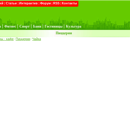
ий
|
Статьи
|
Интерактив
|
Форум
|
RSS
|
Контакты
|
|
|
|
|
ы
Фитнес
Спорт
Бани
Гостиницы
Культура
Пиццерии
ны - кафе
Пиццерии
Чайка
/
/