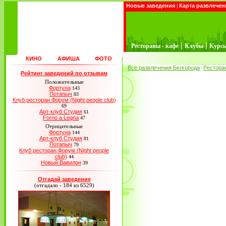
Новые заведения
|
Карта развлечен
|
|
Рестораны - кафе
Клубы
Курс
КИНО
АФИША
ФОТО
Все развлечения Белгорода
Рестора
/
Рейтинг заведений по отзывам
Положительные
Фортуна
143
Потапыч
83
Клуб ресторан Форум (Night people club)
69
Арт-клуб Студия
61
Forno a Legna
47
Отрицательные
Фортуна
144
Арт-клуб Студия
81
Потапыч
79
Клуб ресторан Форум (Night people
club)
44
Новый Вавилон
39
Отгадай заведение
(отгадало - 184 из 6529)