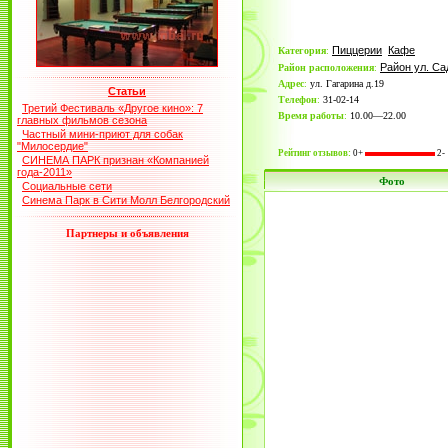
Пиццерии
Кафе
Категория
:
Район ул. Са
Район расположения
:
Адрес
:
ул. Гагарина д.19
Статьи
Телефон
:
31-02-14
Третий Фестиваль «Другое кино»: 7
Время работы
:
10.00—22.00
главных фильмов сезона
Частный мини-приют для собак
"Милосердие"
Рейтинг отзывов:
0+
2-
СИНЕМА ПАРК признан «Компанией
года-2011»
Фото
Социальные сети
Синема Парк в Сити Молл Белгородский
Партнеры и объявления