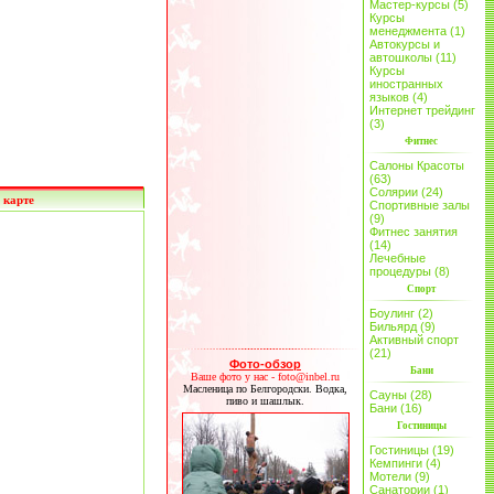
Мастер-курсы (5)
Курсы
менеджмента (1)
Автокурсы и
автошколы (11)
Курсы
иностранных
языков (4)
Интернет трейдинг
(3)
Фитнес
Салоны Красоты
(63)
Солярии (24)
 карте
Спортивные залы
(9)
Фитнес занятия
(14)
Лечебные
процедуры (8)
Спорт
Боулинг (2)
Бильярд (9)
Активный спорт
(21)
Фото-обзор
Бани
Ваше фото у нас - foto@inbel.ru
Масленица по Белгородски. Водка,
Сауны (28)
пиво и шашлык.
Бани (16)
Гостиницы
Гостиницы (19)
Кемпинги (4)
Мотели (9)
Санатории (1)