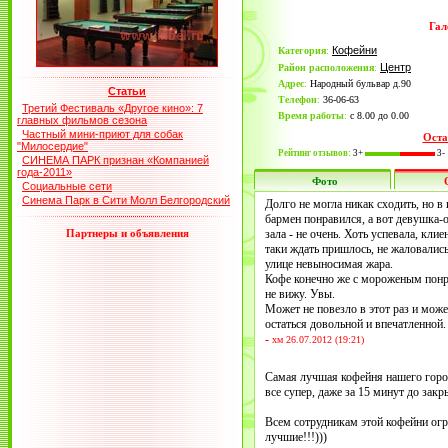
Гал
Кофейни
Категория
:
Центр
Район расположения
:
Адрес
:
Народный бульвар д.90
Статьи
Телефон
:
36-06-63
Третий Фестиваль «Другое кино»: 7
Время работы
:
с 8.00 до 0.00
главных фильмов сезона
Частный мини-приют для собак
Оста
"Милосердие"
Рейтинг отзывов:
3+
3-
СИНЕМА ПАРК признан «Компанией
года-2011»
Фото
Социальные сети
Синема Парк в Сити Молл Белгородский
Долго не могла никак сходить, но в
бармен понравился, а вот девушка-о
Партнеры и объявления
зала - не очень. Хоть успевала, кли
таки ждать пришлось, не жаловались
улице невыносимая жара.
Кофе конечно же с мороженым понра
не вижу. Увы.
Может не повезло в этот раз и може
остаться довольной и впечатленной.
-
хм 26.07.2012 (19:21)
Самая лучшая кофейня нашего город
все супер, даже за 15 минут до зак
Всем сотрудникам этой кофейни ог
лучшие!!!)))