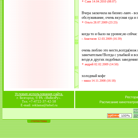
+
Саня 14.04.2010 (08:07)
Вчера заскочила на бизнес-ланч - в
обслуживание, очень вкусная еда и п
+
Ольга 28.07.2009 (23:23)
когда то и было на уровне,но сейчас
-
Анастасия 12.03.2009 (16:39)
очень люблю это место,всегда(мож 
замечательно!Всегда с улыбкой и вс
везде,в других подобных заведениях
+
андрей 02.02.2009 (14:50)
холодный кофе
-
маша 14.11.2008 (16:18)
Условия использования сайта.
Рестора
г. Белгород, © РА «ИнБелРу».
Тел. +7-4722-37-42-58
Расписание кинотеатро
E-mail: reklama@inbel.ru
статистика