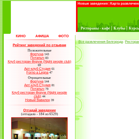
Новые заведения
|
Карта развлечен
|
|
Рестораны - кафе
Клубы
Курс
КИНО
АФИША
ФОТО
Все развлечения Белгорода
Рестора
/
Рейтинг заведений по отзывам
Положительные
Фортуна
143
Потапыч
83
Клуб ресторан Форум (Night people club)
69
Арт-клуб Студия
61
Forno a Legna
47
Отрицательные
Фортуна
144
Арт-клуб Студия
81
Потапыч
79
Клуб ресторан Форум (Night people
club)
44
Новый Вавилон
39
Отгадай заведение
(отгадало - 184 из 6529)