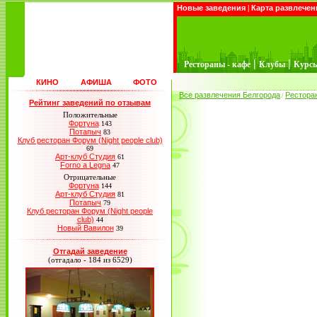
Новые заведения
|
Карта развлечен
|
|
Рестораны - кафе
Клубы
Курс
КИНО
АФИША
ФОТО
Все развлечения Белгорода
Рестора
/
Рейтинг заведений по отзывам
Положительные
Фортуна
143
Потапыч
83
Клуб ресторан Форум (Night people club)
69
Арт-клуб Студия
61
Forno a Legna
47
Отрицательные
Фортуна
144
Арт-клуб Студия
81
Потапыч
79
Клуб ресторан Форум (Night people
club)
44
Новый Вавилон
39
Отгадай заведение
(отгадало - 184 из 6529)