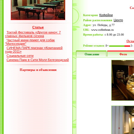
Co
Кофейни
Категория
:
Центр
Район расположения
:
Адрес
:
ул. Победы, д.77
Статьи
URL
:
www.coffeebean.ru
Третий Фестиваль «Другое кино»: 7
Время работы
:
с 8.00 до 23.00
главных фильмов сезона
Частный мини-приют для собак
Оста
"Милосердие"
Рейтинг отзывов:
8+
3-
СИНЕМА ПАРК признан «Компанией
года-2011»
Описание
Фото
Социальные сети
Синема Парк в Сити Молл Белгородский
Партнеры и объявления