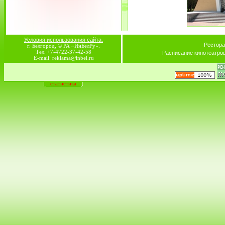
Условия использования сайта.
Рестора
г. Белгород, © РА «ИнБелРу».
Тел. +7-4722-37-42-58
Расписание кинотеатро
E-mail: reklama@inbel.ru
статистика