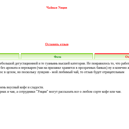
Чайная Унция
Оставить отзыв
Фото
О
ебольшой дегустационной и те гуаньинь высшей категории. Не понравилось то, что работ
 без аромата и пережарен (чаи на прилавке хранятся в прозрачных банках) ну и конечно
люс в целом, но поскольку лунцзин - мой любимый чай, то отзыв будет отрицательным
ень вкусный кофе и сладости.
нах и чая, а сотрудники "Унции" могут рассказать все о любом сорте кофе или чая.