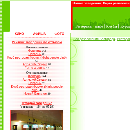
Новые заведения
|
Карта развлечен
|
|
Рестораны - кафе
Клубы
Курс
КИНО
АФИША
ФОТО
Все развлечения Белгорода
Рестора
/
Рейтинг заведений по отзывам
Положительные
Фортуна
143
Потапыч
83
Клуб ресторан Форум (Night people club)
69
Арт-клуб Студия
61
Forno a Legna
47
Отрицательные
Фортуна
144
Арт-клуб Студия
81
Потапыч
79
Клуб ресторан Форум (Night people
club)
44
Новый Вавилон
39
Отгадай заведение
(отгадало - 184 из 6529)