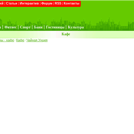
ий
|
Статьи
|
Интерактив
|
Форум
|
RSS
|
Контакты
|
|
|
|
|
ы
Фитнес
Спорт
Бани
Гостиницы
Культура
Кафе
ны - кафе
Кафе
Чайная Унция
/
/