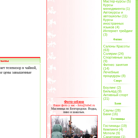
Мастер-курсы (5)
Курсы
менеджмента (1)
Автокурсы и
автошколы (11)
Курсы
иностранных
языков (4)
Интернет трейдинг
(3)
Фитнес
Салоны Красоты
(63)
Солярии (24)
Спортивные залы
тзывы
(9)
Фитнес занятия
ает телевизор в чайной,
(14)
 же цены завышенные
Лечебные
процедуры (8)
Спорт
Боулинг (2)
Бильярд (9)
Активный спорт
(21)
Фото-обзор
Бани
Ваше фото у нас - foto@inbel.ru
Масленица по Белгородски. Водка,
Сауны (28)
пиво и шашлык.
Бани (16)
Гостиницы
Гостиницы (19)
Кемпинги (4)
Мотели (9)
Санатории (1)