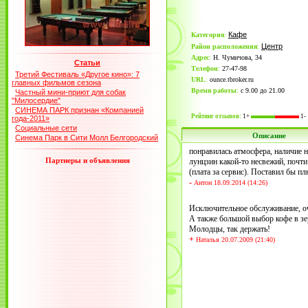
Кафе
Категория
:
Центр
Район расположения
:
Адрес
:
Н. Чумичова, 34
Статьи
Телефон
:
27-47-98
Третий Фестиваль «Другое кино»: 7
URL
:
ounce.tbroker.ru
главных фильмов сезона
Время работы
:
с 9.00 до 21.00
Частный мини-приют для собак
"Милосердие"
СИНЕМА ПАРК признан «Компанией
Рейтинг отзывов:
1+
1-
года-2011»
Социальные сети
Описание
Синема Парк в Сити Молл Белгородский
понравилась атмосфера, наличие н
Партнеры и объявления
лунцзин какой-то несвежий, почти
(плата за сервис). Поставил бы п
-
Антон 18.09.2014 (14:26)
Исключительное обслуживание, оч
А также большой выбор кофе в зер
Молодцы, так держать!
+
Наталья 20.07.2009 (21:40)