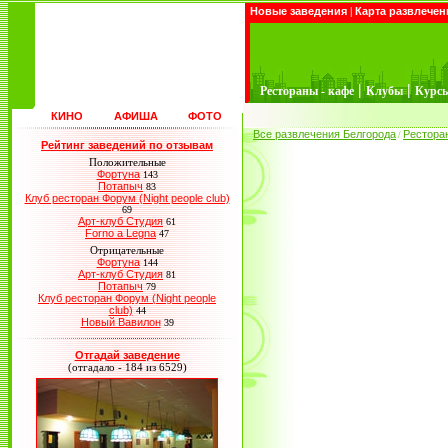
Новые заведения
|
Карта развлечен
|
|
Рестораны - кафе
Клубы
Курс
КИНО
АФИША
ФОТО
Все развлечения Белгорода
Рестора
/
Рейтинг заведений по отзывам
Положительные
Фортуна
143
Потапыч
83
Клуб ресторан Форум (Night people club)
69
Арт-клуб Студия
61
Forno a Legna
47
Отрицательные
Фортуна
144
Арт-клуб Студия
81
Потапыч
79
Клуб ресторан Форум (Night people
club)
44
Новый Вавилон
39
Отгадай заведение
(отгадало - 184 из 6529)