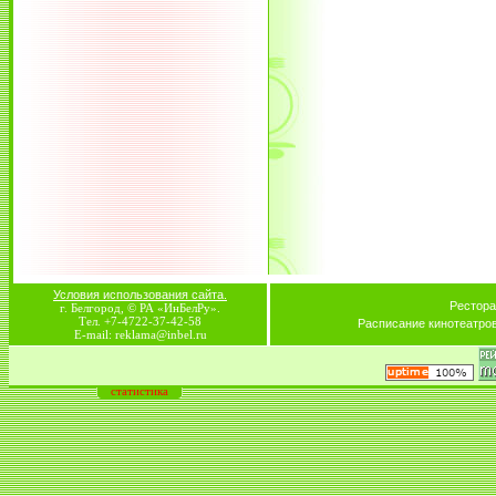
Условия использования сайта.
Рестора
г. Белгород, © РА «ИнБелРу».
Тел. +7-4722-37-42-58
Расписание кинотеатро
E-mail: reklama@inbel.ru
статистика