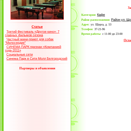
З
Кафе
Категория
:
Район ул. Щ
Район расположения
:
Адрес
:
ул. Щорса, д. 53
Статьи
Телефон
:
37-21-96
Третий Фестиваль «Другое кино»: 7
Время работы
:
c 11-00 до 23-00
главных фильмов сезона
Частный мини-приют для собак
Оста
"Милосердие"
СИНЕМА ПАРК признан «Компанией
года-2011»
Социальные сети
Синема Парк в Сити Молл Белгородский
Партнеры и объявления