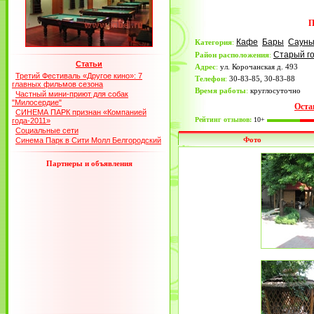
П
Кафе
Бары
Саун
Категория
:
Старый г
Район расположения
:
Статьи
Адрес
:
ул. Корочанская д. 493
Третий Фестиваль «Другое кино»: 7
Телефон
:
30-83-85, 30-83-88
главных фильмов сезона
Время работы
:
круглосуточно
Частный мини-приют для собак
"Милосердие"
Оста
СИНЕМА ПАРК признан «Компанией
Рейтинг отзывов:
10+
года-2011»
Социальные сети
Фото
Синема Парк в Сити Молл Белгородский
Партнеры и объявления