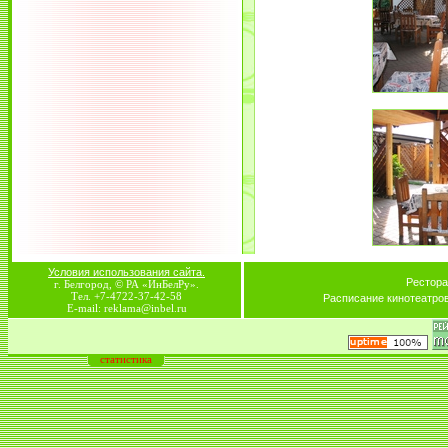
Условия использования сайта.
Рестора
г. Белгород, © РА «ИнБелРу».
Тел. +7-4722-37-42-58
Расписание кинотеатро
E-mail: reklama@inbel.ru
статистика