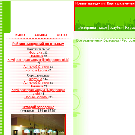
Новые заведения
|
Карта развлечен
|
|
Рестораны - кафе
Клубы
Курс
КИНО
АФИША
ФОТО
Все развлечения Белгорода
Рестора
/
Рейтинг заведений по отзывам
Положительные
Фортуна
143
Потапыч
83
Клуб ресторан Форум (Night people club)
69
Арт-клуб Студия
61
Forno a Legna
47
Отрицательные
Фортуна
144
Арт-клуб Студия
81
Потапыч
79
Клуб ресторан Форум (Night people
club)
44
Новый Вавилон
39
Отгадай заведение
(отгадало - 184 из 6529)