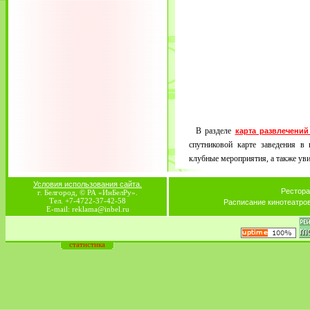
В разделе
карта развлечений
спутниковой карте заведения в 
клубные мероприятия, а также увид
Условия использования сайта.
Рестора
г. Белгород, © РА «ИнБелРу».
Тел. +7-4722-37-42-58
Расписание кинотеатро
E-mail: reklama@inbel.ru
статистика