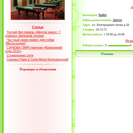
Л
Кафе
Категория
:
Центр
Район расположения
:
Адрес
:
ул. Белгородского полка д.50
Статьи
Телефон
:
33-72-73
Третий Фестиваль «Другое кино»: 7
Время работы
:
с 10.00 до 24.00
главных фильмов сезона
Частный мини-приют для собак
Оста
"Милосердие"
Рейтинг отзывов:
3+
0-
СИНЕМА ПАРК признан «Компанией
года-2011»
Отзывы
Социальные сети
Синема Парк в Сити Молл Белгородский
Партнеры и объявления