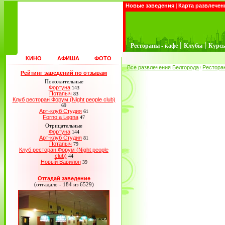
Новые заведения
|
Карта развлечен
|
|
Рестораны - кафе
Клубы
Курс
КИНО
АФИША
ФОТО
Все развлечения Белгорода
Рестора
/
Рейтинг заведений по отзывам
Положительные
Фортуна
143
Потапыч
83
Клуб ресторан Форум (Night people club)
69
Арт-клуб Студия
61
Forno a Legna
47
Отрицательные
Фортуна
144
Арт-клуб Студия
81
Потапыч
79
Клуб ресторан Форум (Night people
club)
44
Новый Вавилон
39
Отгадай заведение
(отгадало - 184 из 6529)