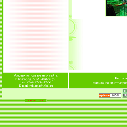
Условия использования сайта.
Рестора
г. Белгород, © РА «ИнБелРу».
Тел. +7-4722-37-42-58
Расписание кинотеатро
E-mail: reklama@inbel.ru
статистика