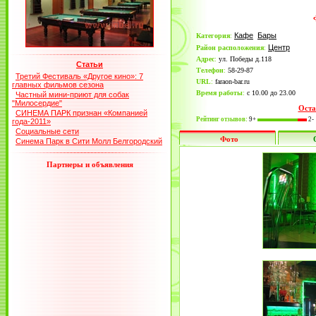
Кафе
Бары
Категория
:
Центр
Район расположения
:
Адрес
:
ул. Победы д.118
Статьи
Телефон
:
58-29-87
Третий Фестиваль «Другое кино»: 7
URL
:
faraon-bar.ru
главных фильмов сезона
Время работы
:
с 10.00 до 23.00
Частный мини-приют для собак
"Милосердие"
Оста
СИНЕМА ПАРК признан «Компанией
Рейтинг отзывов:
9+
2-
года-2011»
Социальные сети
Фото
Синема Парк в Сити Молл Белгородский
Партнеры и объявления