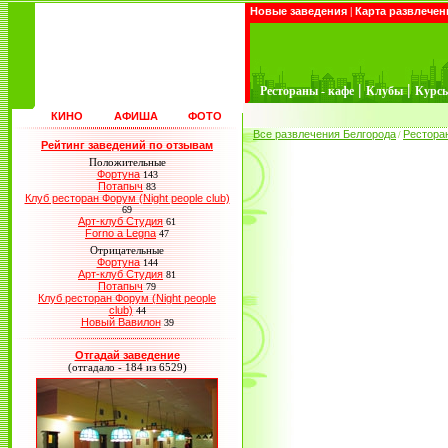
Новые заведения
|
Карта развлечен
|
|
Рестораны - кафе
Клубы
Курс
КИНО
АФИША
ФОТО
Все развлечения Белгорода
Рестора
/
Рейтинг заведений по отзывам
Положительные
Фортуна
143
Потапыч
83
Клуб ресторан Форум (Night people club)
69
Арт-клуб Студия
61
Forno a Legna
47
Отрицательные
Фортуна
144
Арт-клуб Студия
81
Потапыч
79
Клуб ресторан Форум (Night people
club)
44
Новый Вавилон
39
Отгадай заведение
(отгадало - 184 из 6529)