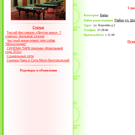
Стре
Бары
Категория
:
Район ул. Щ
Район расположения
:
Адрес
:
ул. Королёва д.2
Статьи
Телефон
:
27-28-06
Третий Фестиваль «Другое кино»: 7
Время работы
:
с 11.00
главных фильмов сезона
Частный мини-приют для собак
Оста
"Милосердие"
СИНЕМА ПАРК признан «Компанией
года-2011»
Социальные сети
Синема Парк в Сити Молл Белгородский
Партнеры и объявления