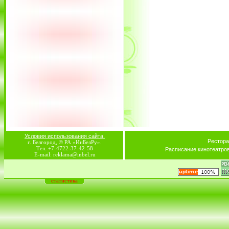
Условия использования сайта.
Рестора
г. Белгород, © РА «ИнБелРу».
Тел. +7-4722-37-42-58
Расписание кинотеатро
E-mail: reklama@inbel.ru
статистика