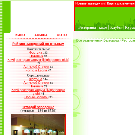
Новые заведения
|
Карта развлечен
|
|
Рестораны - кафе
Клубы
Курс
КИНО
АФИША
ФОТО
Все развлечения Белгорода
Рестора
/
Рейтинг заведений по отзывам
Положительные
Фортуна
143
Потапыч
83
Клуб ресторан Форум (Night people club)
69
Арт-клуб Студия
61
Forno a Legna
47
Отрицательные
Фортуна
144
Арт-клуб Студия
81
Потапыч
79
Клуб ресторан Форум (Night people
club)
44
Новый Вавилон
39
Отгадай заведение
(отгадало - 184 из 6529)