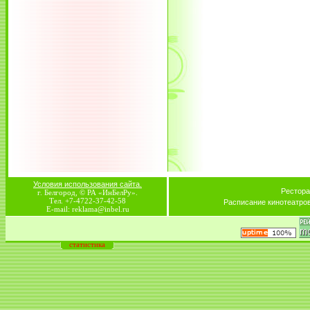
Условия использования сайта.
Рестора
г. Белгород, © РА «ИнБелРу».
Тел. +7-4722-37-42-58
Расписание кинотеатро
E-mail: reklama@inbel.ru
статистика