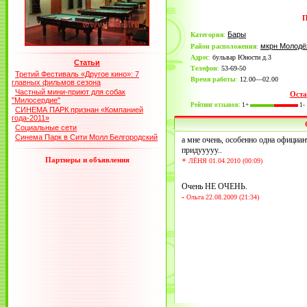
П
Бары
Категория
:
мкрн Молод
Район расположения
:
Адрес
:
бульвар Юности д.3
Статьи
Телефон
:
53-69-50
Третий Фестиваль «Другое кино»: 7
Время работы
:
12.00—02.00
главных фильмов сезона
Частный мини-приют для собак
Оста
"Милосердие"
Рейтинг отзывов:
1+
1-
СИНЕМА ПАРК признан «Компанией
года-2011»
Социальные сети
Синема Парк в Сити Молл Белгородский
а мне очень, особенно одна официа
придууууу..
Партнеры и объявления
+
ЛЁНЯ 01.04.2010 (00:09)
Очень НЕ ОЧЕНЬ.
-
Ольга 22.08.2009 (21:34)