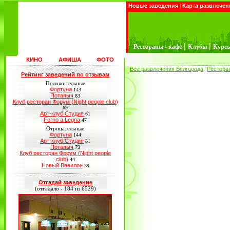
Новые заведения
|
Карта развлечен
|
|
Рестораны - кафе
Клубы
Курс
КИНО
АФИША
ФОТО
Все развлечения Белгорода
Рестора
/
Рейтинг заведений по отзывам
Положительные
Фортуна
143
Потапыч
83
Клуб ресторан Форум (Night people club)
69
Арт-клуб Студия
61
Forno a Legna
47
Отрицательные
Фортуна
144
Арт-клуб Студия
81
Потапыч
79
Клуб ресторан Форум (Night people
club)
44
Новый Вавилон
39
Отгадай заведение
(отгадало - 184 из 6529)