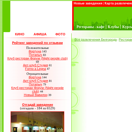
Новые заведения
|
Карта развлечен
|
|
Рестораны - кафе
Клубы
Курс
КИНО
АФИША
ФОТО
Все развлечения Белгорода
Рестора
/
Рейтинг заведений по отзывам
Положительные
Фортуна
143
Потапыч
83
Клуб ресторан Форум (Night people club)
69
Арт-клуб Студия
61
Forno a Legna
47
Отрицательные
Фортуна
144
Арт-клуб Студия
81
Потапыч
79
Клуб ресторан Форум (Night people
club)
44
Новый Вавилон
39
Отгадай заведение
(отгадало - 184 из 6529)