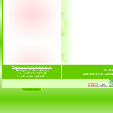
Условия использования сайта.
Рестора
г. Белгород, © РА «ИнБелРу».
Тел. +7-4722-37-42-58
Расписание кинотеатро
E-mail: reklama@inbel.ru
статистика