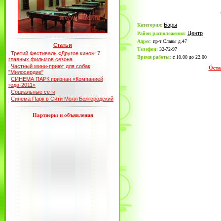
Бары
Категория
:
Центр
Район расположения
:
Адрес
:
пр-т Славы д.47
Статьи
Телефон
:
32-72-97
Третий Фестиваль «Другое кино»: 7
Время работы
:
с 10.00 до 22.00
главных фильмов сезона
Частный мини-приют для собак
Оста
"Милосердие"
СИНЕМА ПАРК признан «Компанией
года-2011»
Социальные сети
Синема Парк в Сити Молл Белгородский
Партнеры и объявления