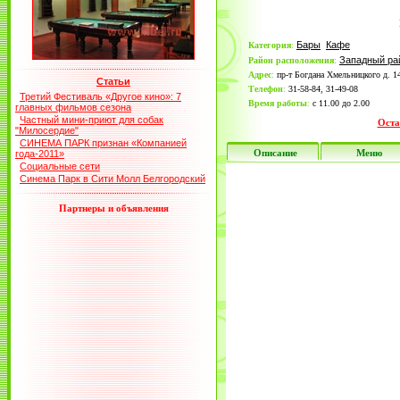
Бары
Кафе
Категория
:
Западный ра
Район расположения
:
Адрес
:
пр-т Богдана Хмельницкого д. 1
Статьи
Телефон
:
31-58-84, 31-49-08
Третий Фестиваль «Другое кино»: 7
Время работы
:
с 11.00 до 2.00
главных фильмов сезона
Частный мини-приют для собак
Оста
"Милосердие"
СИНЕМА ПАРК признан «Компанией
Описание
Меню
года-2011»
Социальные сети
Синема Парк в Сити Молл Белгородский
Партнеры и объявления