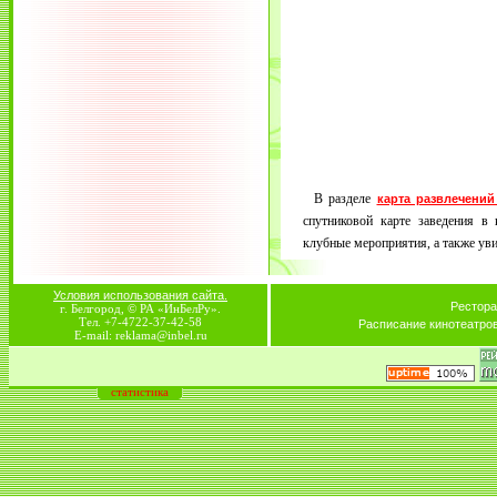
В разделе
карта развлечений
спутниковой карте заведения в 
клубные мероприятия, а также увид
Условия использования сайта.
Рестора
г. Белгород, © РА «ИнБелРу».
Тел. +7-4722-37-42-58
Расписание кинотеатро
E-mail: reklama@inbel.ru
статистика