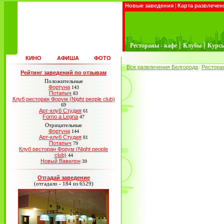
Новые заведения
|
Карта развлечен
|
|
Рестораны - кафе
Клубы
Курс
КИНО
АФИША
ФОТО
Все развлечения Белгорода
Рестора
/
Рейтинг заведений по отзывам
Положительные
Фортуна
143
Потапыч
83
Клуб ресторан Форум (Night people club)
69
Арт-клуб Студия
61
Forno a Legna
47
Отрицательные
Фортуна
144
Арт-клуб Студия
81
Потапыч
79
Клуб ресторан Форум (Night people
club)
44
Новый Вавилон
39
Отгадай заведение
(отгадало - 184 из 6529)