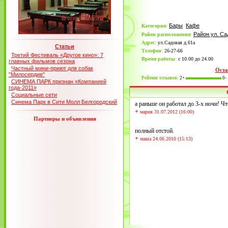
Бары
Кафе
Категория
:
Район ул. Са
Район расположения
:
Адрес
:
ул.Садовая д.61а
Статьи
Телефон
:
26-27-66
Третий Фестиваль «Другое кино»: 7
Время работы
:
с 10.00 до 24.00
главных фильмов сезона
Частный мини-приют для собак
Оста
"Милосердие"
Рейтинг отзывов:
2+
0-
СИНЕМА ПАРК признан «Компанией
года-2011»
Социальные сети
Синема Парк в Сити Молл Белгородский
а раньше он работал до 3-х ночи! Ч
+
мария 31.07.2012 (16:00)
Партнеры и объявления
полный отстой.
+
маша 24.06.2010 (15:13)