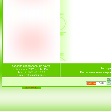
Условия использования сайта.
Рестора
г. Белгород, © РА «ИнБелРу».
Тел. +7-4722-37-42-58
Расписание кинотеатро
E-mail: reklama@inbel.ru
статистика