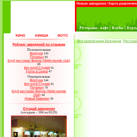
Новые заведения
|
Карта развлечен
|
|
Рестораны - кафе
Клубы
Курс
КИНО
АФИША
ФОТО
Все развлечения Белгорода
Рестора
/
Рейтинг заведений по отзывам
Положительные
Фортуна
143
Потапыч
83
Клуб ресторан Форум (Night people club)
69
Арт-клуб Студия
61
Forno a Legna
47
Отрицательные
Фортуна
144
Арт-клуб Студия
81
Потапыч
79
Клуб ресторан Форум (Night people
club)
44
Новый Вавилон
39
Отгадай заведение
(отгадало - 184 из 6529)