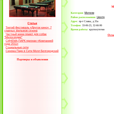
М
Мотели
Категория
:
Центр
Район расположения
:
Адрес
:
пр-т Славы, д.35а
Статьи
Телефон
:
33-06-23, 32-66-90
Третий Фестиваль «Другое кино»: 7
Время работы
:
круглосуточно
главных фильмов сезона
Частный мини-приют для собак
Оста
"Милосердие"
СИНЕМА ПАРК признан «Компанией
года-2011»
Социальные сети
Синема Парк в Сити Молл Белгородский
Партнеры и объявления