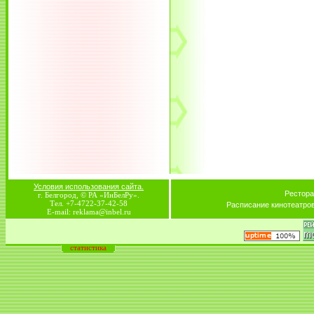
Условия использования сайта.
Рестора
г. Белгород, © РА «ИнБелРу».
Тел. +7-4722-37-42-58
Расписание кинотеатро
E-mail: reklama@inbel.ru
статистика