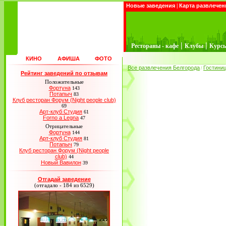
Новые заведения
|
Карта развлечен
|
|
Рестораны - кафе
Клубы
Курс
КИНО
АФИША
ФОТО
Все развлечения Белгорода
Гостини
/
Рейтинг заведений по отзывам
Положительные
Фортуна
143
Потапыч
83
Клуб ресторан Форум (Night people club)
69
Арт-клуб Студия
61
Forno a Legna
47
Отрицательные
Фортуна
144
Арт-клуб Студия
81
Потапыч
79
Клуб ресторан Форум (Night people
club)
44
Новый Вавилон
39
Отгадай заведение
(отгадало - 184 из 6529)