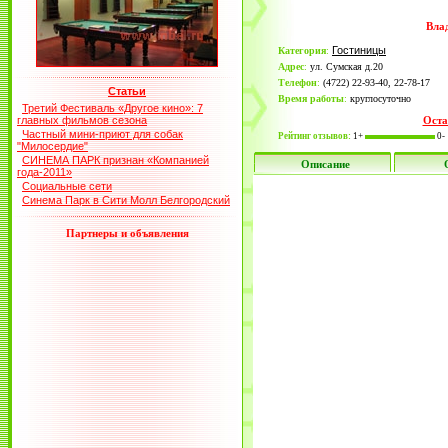
Вла
Гостиницы
Категория
:
Адрес
:
ул. Сумская д.20
Телефон
:
(4722) 22-93-40, 22-78-17
Статьи
Время работы
:
круглосуточно
Третий Фестиваль «Другое кино»: 7
главных фильмов сезона
Оста
Частный мини-приют для собак
Рейтинг отзывов:
1+
0-
"Милосердие"
СИНЕМА ПАРК признан «Компанией
Описание
года-2011»
Социальные сети
Синема Парк в Сити Молл Белгородский
Партнеры и объявления