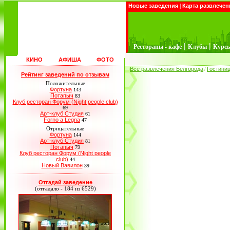
Новые заведения
|
Карта развлечен
|
|
Рестораны - кафе
Клубы
Курс
КИНО
АФИША
ФОТО
Все развлечения Белгорода
Гостини
/
Рейтинг заведений по отзывам
Положительные
Фортуна
143
Потапыч
83
Клуб ресторан Форум (Night people club)
69
Арт-клуб Студия
61
Forno a Legna
47
Отрицательные
Фортуна
144
Арт-клуб Студия
81
Потапыч
79
Клуб ресторан Форум (Night people
club)
44
Новый Вавилон
39
Отгадай заведение
(отгадало - 184 из 6529)