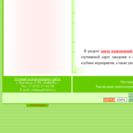
В разделе
карта развлечений
спутниковой карте заведения в 
клубные мероприятия, а также увид
Условия использования сайта.
Рестора
г. Белгород, © РА «ИнБелРу».
Тел. +7-4722-37-42-58
Расписание кинотеатро
E-mail: reklama@inbel.ru
статистика