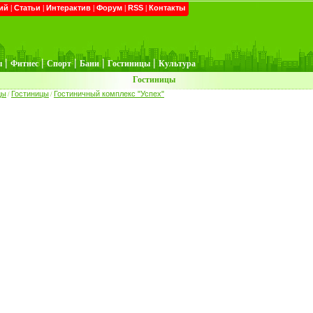
ий
|
Статьи
|
Интерактив
|
Форум
|
RSS
|
Контакты
|
|
|
|
|
ы
Фитнес
Спорт
Бани
Гостиницы
Культура
Гостиницы
цы
Гостиницы
Гостиничный комплекс "Успех"
/
/