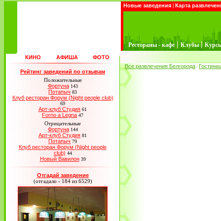
Новые заведения
|
Карта развлечен
|
|
Рестораны - кафе
Клубы
Курс
КИНО
АФИША
ФОТО
Все развлечения Белгорода
Гостини
/
Рейтинг заведений по отзывам
Положительные
Фортуна
143
Потапыч
83
Клуб ресторан Форум (Night people club)
69
Арт-клуб Студия
61
Forno a Legna
47
Отрицательные
Фортуна
144
Арт-клуб Студия
81
Потапыч
79
Клуб ресторан Форум (Night people
club)
44
Новый Вавилон
39
Отгадай заведение
(отгадало - 184 из 6529)