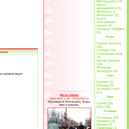
Мастер-курсы (5)
Курсы
менеджмента (1)
Автокурсы и
автошколы (11)
Курсы
иностранных
языков (4)
Интернет трейдинг
(3)
Фитнес
Салоны Красоты
(63)
Солярии (24)
тзывы
Спортивные залы
(9)
Фитнес занятия
(14)
Лечебные
процедуры (8)
а соответствует
Спорт
Боулинг (2)
Бильярд (9)
Активный спорт
(21)
Фото-обзор
Бани
Ваше фото у нас - foto@inbel.ru
Масленица по Белгородски. Водка,
Сауны (28)
пиво и шашлык.
Бани (16)
Гостиницы
Гостиницы (19)
Кемпинги (4)
Мотели (9)
Санатории (1)