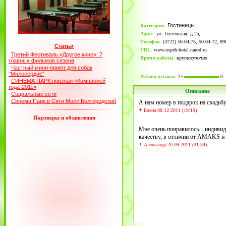
Гостиницы
Категория
:
Адрес
:
ул. Гостенская, д.2а,
Телефон
:
(4722) 50-04-75, 50-04-72; 
Статьи
URL
:
www.uspeh-hotel.narod.ru
Третий Фестиваль «Другое кино»: 7
Время работы
:
круглосуточно
главных фильмов сезона
Частный мини-приют для собак
"Милосердие"
Рейтинг отзывов:
2+
0-
СИНЕМА ПАРК признан «Компанией
года-2011»
Описание
Социальные сети
Синема Парк в Сити Молл Белгородский
А нам номер в подарок на свадьбу
+
Елена 08.12.2011 (19:19)
Партнеры и объявления
Мне очень понравилось... индивид
качеству, в отличии от AMAKS и
+
Александр 20.09.2011 (21:34)