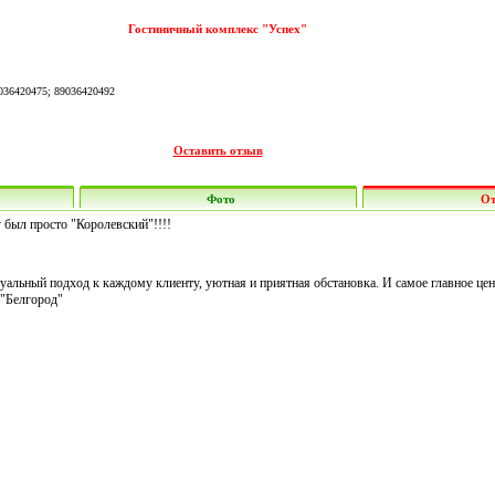
Гостиничный комплекс "Успех"
89036420475; 89036420492
Оставить отзыв
Фото
О
 был просто "Королевский"!!!!
уальный подход к каждому клиенту, уютная и приятная обстановка. И самое главное цен
 "Белгород"