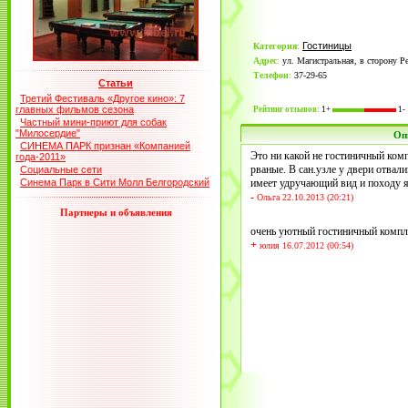
Гостиницы
Категория
:
Адрес
:
ул. Магистральная, в сторону Р
Телефон
:
37-29-65
Статьи
Третий Фестиваль «Другое кино»: 7
главных фильмов сезона
Рейтинг отзывов:
1+
1-
Частный мини-приют для собак
"Милосердие"
Оп
СИНЕМА ПАРК признан «Компанией
Это ни какой не гостиничный ком
года-2011»
рваные. В сан.узле у двери отвали
Социальные сети
Синема Парк в Сити Молл Белгородский
имеет удручающий вид и походу я
-
Ольга 22.10.2013 (20:21)
Партнеры и объявления
очень уютный гостиничный комплек
+
юлия 16.07.2012 (00:54)