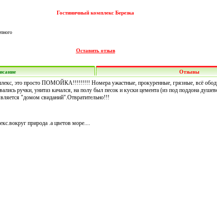
Гостиничный комплекс Березка
епного
Оставить отзыв
исание
Отзывы
плекс, это просто ПОМОЙКА!!!!!!!!! Номера ужастные, прокуренные, грязные, всё обод
вались ручки, унитаз качался, на полу был песок и куски цемента (из под поддона душев
вляется "домом свиданий".Отвратительно!!!
с.вокруг природа .а цветов море....