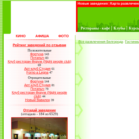
Новые заведения
|
Карта развлечен
|
|
Рестораны - кафе
Клубы
Курс
КИНО
АФИША
ФОТО
Все развлечения Белгорода
Гостини
/
Рейтинг заведений по отзывам
Положительные
Фортуна
143
Потапыч
83
Клуб ресторан Форум (Night people club)
69
Арт-клуб Студия
61
Forno a Legna
47
Отрицательные
Фортуна
144
Арт-клуб Студия
81
Потапыч
79
Клуб ресторан Форум (Night people
club)
44
Новый Вавилон
39
Отгадай заведение
(отгадало - 184 из 6529)