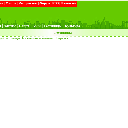
ий
|
Статьи
|
Интерактив
|
Форум
|
RSS
|
Контакты
|
|
|
|
|
ы
Фитнес
Спорт
Бани
Гостиницы
Культура
Гостиницы
цы
Гостиницы
Гостиничный комплекс Березка
/
/