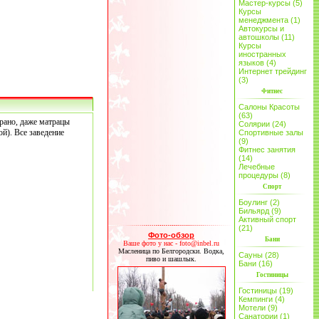
Мастер-курсы (5)
Курсы
менеджмента (1)
Автокурсы и
автошколы (11)
Курсы
иностранных
языков (4)
Интернет трейдинг
(3)
Фитнес
Салоны Красоты
(63)
рано, даже матрацы
Солярии (24)
ой). Все заведение
Спортивные залы
(9)
Фитнес занятия
(14)
Лечебные
процедуры (8)
Спорт
Боулинг (2)
Бильярд (9)
Активный спорт
(21)
Фото-обзор
Бани
Ваше фото у нас - foto@inbel.ru
Масленица по Белгородски. Водка,
Сауны (28)
пиво и шашлык.
Бани (16)
Гостиницы
Гостиницы (19)
Кемпинги (4)
Мотели (9)
Санатории (1)