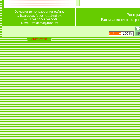
Условия использования сайта.
Рестора
г. Белгород, © РА «ИнБелРу».
Тел. +7-4722-37-42-58
Расписание кинотеатро
E-mail: reklama@inbel.ru
статистика