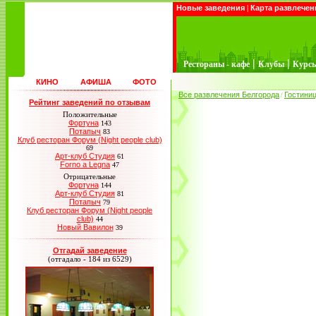
Новые заведения
|
Карта развлечен
|
|
Рестораны - кафе
Клубы
Курс
КИНО
АФИША
ФОТО
Все развлечения Белгорода
Гостини
/
Рейтинг заведений по отзывам
Положительные
Фортуна
143
Потапыч
83
Клуб ресторан Форум (Night people club)
69
Арт-клуб Студия
61
Forno a Legna
47
Отрицательные
Фортуна
144
Арт-клуб Студия
81
Потапыч
79
Клуб ресторан Форум (Night people
club)
44
Новый Вавилон
39
Отгадай заведение
(отгадало - 184 из 6529)