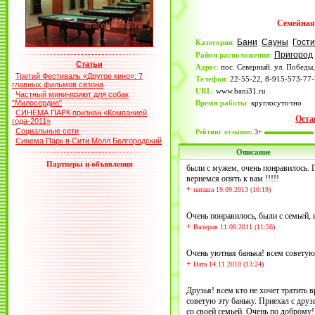
Семейная 
Бани
Сауны
Гост
Категория
:
Пригород
Район расположения
:
Статьи
Адрес
:
пос. Северный. ул. Победы,
Третий Фестиваль «Другое кино»: 7
Телефон
:
22-55-22, 8-915-573-77
главных фильмов сезона
URL
:
www.bani31.ru
Частный мини-приют для собак
"Милосердие"
Время работы
:
круглосуточно
СИНЕМА ПАРК признан «Компанией
Оста
года-2011»
Социальные сети
Рейтинг отзывов:
3+
Синема Парк в Сити Молл Белгородский
Описание
Партнеры и объявления
были с мужем, очень понравилось. П
вернемся опять к вам !!!!!
+
наташа 19.09.2013 (10:19)
Очень понравилось, были с семьей, 
+
Валерия 11.08.2011 (11:56)
Очень уютная банька! всем советую
+
Ната 14.11.2010 (13:24)
Друзья! всем кто не хочет тратить 
советую эту баньку. Приехал с друз
со своей семьей. Очень по доброму!