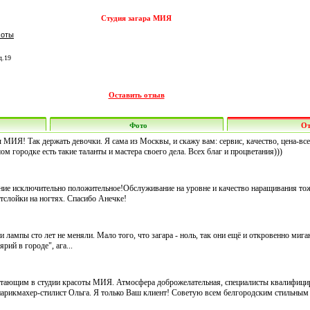
Студия загара МИЯ
соты
д.19
Оставить отзыв
Фото
О
МИЯ! Так держать девочки. Я сама из Москвы, и скажу вам: сервис, качество, цена-все
м городке есть такие таланты и мастера своего дела. Всех благ и процветания)))
ние исключительно положительное!Обслуживание на уровне и качество наращивания то
тслойки на ногтях. Спасибо Анечке!
и лампы сто лет не меняли. Мало того, что загара - ноль, так они ещё и откровенно мига
ий в городе", ага...
отающим в студии красоты МИЯ. Атмосфера доброжелательная, специалисты квалифици
парикмахер-стилист Ольга. Я только Ваш клиент! Советую всем белгородским стильным