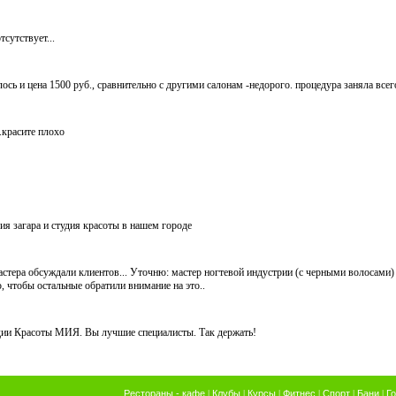
тсутствует...
ось и цена 1500 руб., сравнительно с другими салонам -недорого. процедура заняла всег
красите плохо
ия загара и студия красоты в нашем городе
астера обсуждали клиентов... Уточню: мастер ногтевой индустрии (с черными волосами)
 чтобы остальные обратили внимание на это..
дии Красоты МИЯ. Вы лучшие специалисты. Так держать!
Рестораны - кафе
|
Клубы
|
Курсы
|
Фитнес
|
Спорт
|
Бани
|
Г