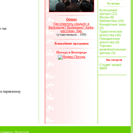
Культура
Культурные
центры (21)
Музеи (8)
Опрос
Библиотеки (24)
Где отметить свадьбу в
Концертные залы
Белгороде? Выбираем? Кафе,
(5)
о час
ресторан, бар.
Туристические
(учавствовало - 100)
агентства (40)
Праздничные
агентства (6)
Ближайшие праздники
Торгово-
развлекательные
Погода в Белгороде
центры (4)
Вы смотрели
Студия загара
МИЯ
 и парикмахер
остиницы
|
Культура