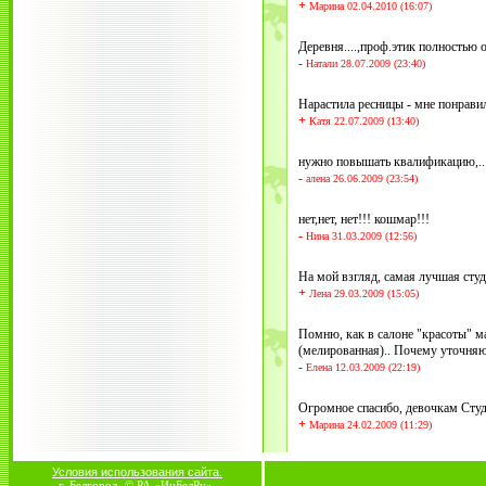
+
Марина 02.04.2010 (16:07)
Деревня....,проф.этик полностью о
-
Натали 28.07.2009 (23:40)
Нарастила ресницы - мне понравил
+
Катя 22.07.2009 (13:40)
нужно повышать квалификацию,...
-
алена 26.06.2009 (23:54)
нет,нет, нет!!! кошмар!!!
-
Нина 31.03.2009 (12:56)
На мой взгляд, самая лучшая студ
+
Лена 29.03.2009 (15:05)
Помню, как в салоне "красоты" м
(мелированная).. Почему уточняю,
-
Елена 12.03.2009 (22:19)
Огромное спасибо, девочкам Сту
+
Марина 24.02.2009 (11:29)
Условия использования сайта.
г. Белгород, © РА «ИнБелРу».