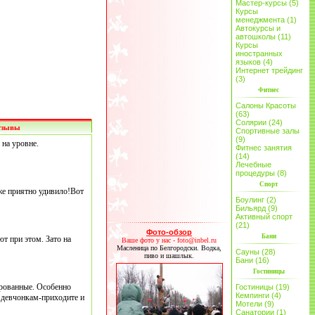
Мастер-курсы (5)
Курсы
менеджмента (1)
Автокурсы и
автошколы (11)
Курсы
иностранных
языков (4)
Интернет трейдинг
(3)
Фитнес
Салоны Красоты
(63)
Солярии (24)
тзывы
Спортивные залы
(9)
 на уровне.
Фитнес занятия
(14)
Лечебные
процедуры (8)
Спорт
же приятно удивило!Вот
Боулинг (2)
Бильярд (9)
Активный спорт
(21)
Фото-обзор
Бани
ют при этом. Зато на
Ваше фото у нас - foto@inbel.ru
Масленица по Белгородски. Водка,
Сауны (28)
пиво и шашлык.
Бани (16)
Гостиницы
рованные. Особенно
Гостиницы (19)
Кемпинги (4)
 девчонкам-приходите и
Мотели (9)
Санатории (1)