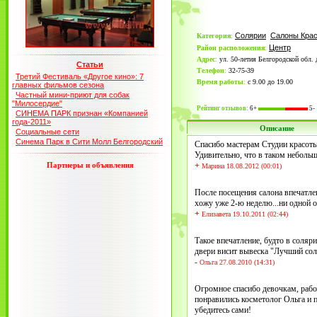
Солярии
Салоны Кра
Категория
:
Центр
Район расположения
:
Адрес
:
ул. 50-летия Белгородской обл. 
Статьи
Телефон
:
32-75-39
Третий Фестиваль «Другое кино»: 7
Время работы
:
с 9.00 до 19.00
главных фильмов сезона
Частный мини-приют для собак
"Милосердие"
Рейтинг отзывов:
6+
5-
СИНЕМА ПАРК признан «Компанией
года-2011»
Описание
Социальные сети
Синема Парк в Сити Молл Белгородский
Спасибо мастерам Студии красоты 
Удивительно, что в таком небольшо
Партнеры и объявления
+
Марина 18.08.2012 (00:01)
После посещения салона впечатле
хожу уже 2-ю неделю...ни одной о
+
Елизавета 19.10.2011 (02:44)
Такое впечатление, будто в соляри
двери висит вывеска "Лучший соляр
-
Ольга 27.08.2010 (14:31)
Огромное спасибо девочкам, раб
понравились косметолог Ольга и 
убедитесь сами!