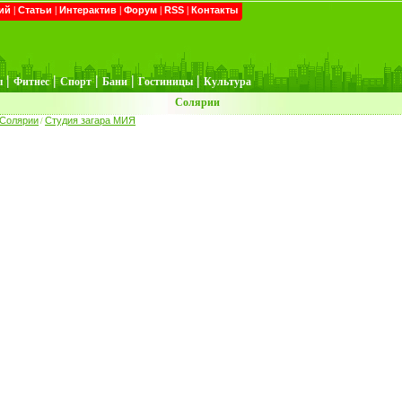
ий
|
Статьи
|
Интерактив
|
Форум
|
RSS
|
Контакты
|
|
|
|
|
ы
Фитнес
Спорт
Бани
Гостиницы
Культура
Солярии
Солярии
Студия загара МИЯ
/