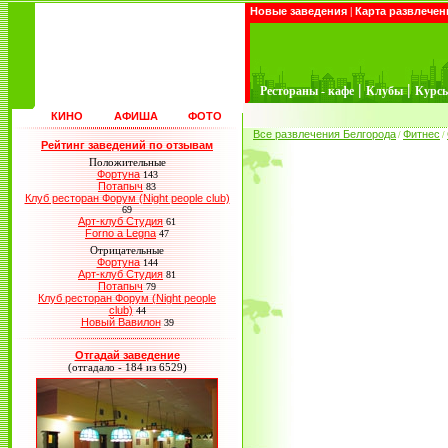
Новые заведения
|
Карта развлечен
|
|
Рестораны - кафе
Клубы
Курс
КИНО
АФИША
ФОТО
Все развлечения Белгорода
Фитнес
/
/
Рейтинг заведений по отзывам
Положительные
Фортуна
143
Потапыч
83
Клуб ресторан Форум (Night people club)
69
Арт-клуб Студия
61
Forno a Legna
47
Отрицательные
Фортуна
144
Арт-клуб Студия
81
Потапыч
79
Клуб ресторан Форум (Night people
club)
44
Новый Вавилон
39
Отгадай заведение
(отгадало - 184 из 6529)