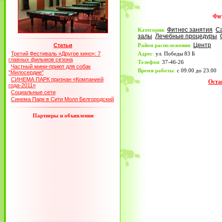
Фит
Фитнес занятия
С
Категория
:
залы
Лечебные процедуры
Центр
Статьи
Район расположения
:
Третий Фестиваль «Другое кино»: 7
Адрес
:
ул. Победы 83 Б
главных фильмов сезона
Телефон
:
37-46-26
Частный мини-приют для собак
Время работы
:
с 09.00 до 23.00
"Милосердие"
СИНЕМА ПАРК признан «Компанией
Оста
года-2011»
Социальные сети
Синема Парк в Сити Молл Белгородский
Партнеры и объявления