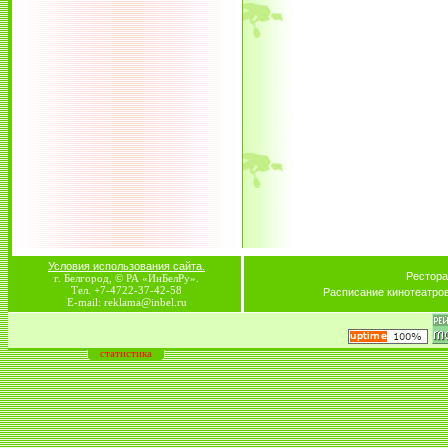
Условия использования сайта.
Рестора
г. Белгород, © РА «ИнБелРу».
Тел. +7-4722-37-42-58
Расписание кинотеатро
E-mail: reklama@inbel.ru
статистика