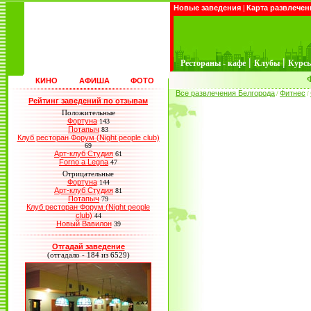
Новые заведения
|
Карта развлечен
|
|
Рестораны - кафе
Клубы
Курс
КИНО
АФИША
ФОТО
Все развлечения Белгорода
Фитнес
/
/
Рейтинг заведений по отзывам
Положительные
Фортуна
143
Потапыч
83
Клуб ресторан Форум (Night people club)
69
Арт-клуб Студия
61
Forno a Legna
47
Отрицательные
Фортуна
144
Арт-клуб Студия
81
Потапыч
79
Клуб ресторан Форум (Night people
club)
44
Новый Вавилон
39
Отгадай заведение
(отгадало - 184 из 6529)