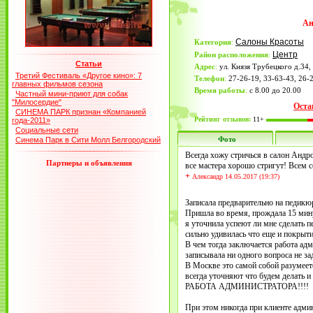
Ан
Салоны Красоты
Категория
:
Центр
Район расположения
:
Статьи
Адрес
:
ул. Князя Трубецкого д.34,
Третий Фестиваль «Другое кино»: 7
Телефон
:
27-26-19, 33-63-43, 26-
главных фильмов сезона
Время работы
:
с 8.00 до 20.00
Частный мини-приют для собак
"Милосердие"
Оста
СИНЕМА ПАРК признан «Компанией
Рейтинг отзывов:
11+
года-2011»
Социальные сети
Фото
Синема Парк в Сити Молл Белгородский
Всегда хожу стричься в салон Андр
Партнеры и объявления
все мастера хорошо стригут! Всем 
+
Александр 14.05.2017 (19:37)
Записала предварительно на педикюр
Пришла во время, прождала 15 минут
я уточнила успеют ли мне сделать 
сильно удивилась что еще и покрыти
В чем тогда заключается работа адм
записывала ни одного вопроса не зад
В Москве это самой собой разумеетс
всегда уточняют что будем делать 
РАБОТА АДМИНИСТРАТОРА!!!!
При этом никогда при клиенте адми