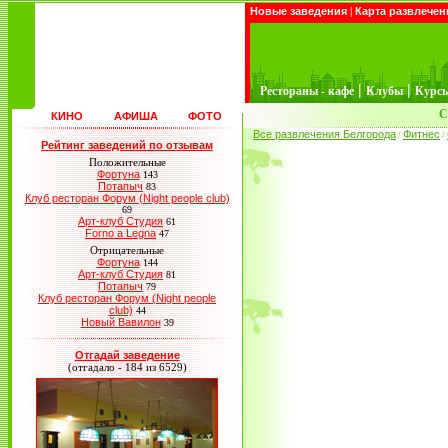
Новые заведения
|
Карта развлечен
|
|
Рестораны - кафе
Клубы
Курс
С
КИНО
АФИША
ФОТО
Все развлечения Белгорода
Фитнес
/
/
Рейтинг заведений по отзывам
Положительные
Фортуна
143
Потапыч
83
Клуб ресторан Форум (Night people club)
69
Арт-клуб Студия
61
Forno a Legna
47
Отрицательные
Фортуна
144
Арт-клуб Студия
81
Потапыч
79
Клуб ресторан Форум (Night people
club)
44
Новый Вавилон
39
Отгадай заведение
(отгадало - 184 из 6529)