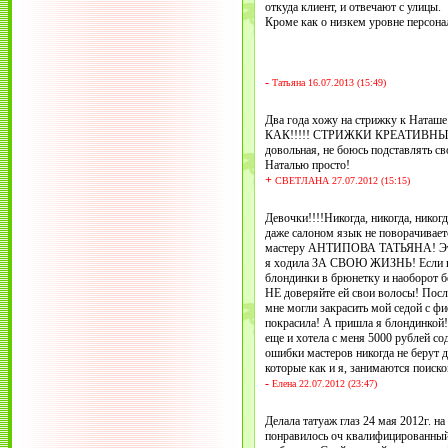
откуда клиент, и отвечают с улицы.
Кроме как о низкем уровне персонал
-
Татьяна 16.07.2013 (15:49)
Два года хожу на стрижку к Наташе
КАК!!!!! СТРИЖКИ КРЕАТИВНЫЕ!!!
довольная, не боюсь подставлять с
Наталью просто!
+
СВЕТЛАНА 27.07.2012 (15:15)
Девочки!!!!Никогда, никогда, ни
даже салоном язык не поворачиваетс
мастеру АНТИПОВА ТАТЬЯНА! Это 
я ходила ЗА СВОЮ ЖИЗНЬ! Если вы 
блондинки в брюнетку и наоборот 
НЕ доверяйте ей свои волосы! После
мне могли закрасить мой седой с ф
покрасила! А пришла я блондинкой!
еще и хотела с меня 5000 рублей сод
ошибки мастеров никогда не берут 
которые как и я, занимаются поиск
-
Елена 22.07.2012 (23:47)
Делала татуаж глаз 24 мая 2012г. н
понравилось оч квалифицированный