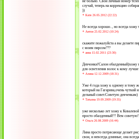
не больно. Свой личный номер теле
случай, теперь на коррекцию собир
))
+
Катя 26.05.2012 (22:22)
Не всегда хорошо.., но всегда хожу
+
Антон 25.02.2012 (10:24)
скажите пожалуйста а вы делаете пи
с моим пирсом???
+
анна 15.02.2011 (23:30)
Девчонки!Салон обалденный)хожу по
для осветления волос к кому лучше
+
Алина 12.12.2009 (18:31)
Уже 4 года хожу к одному и тому ж
который на Гагарина,очень чуткий 
дельный совет.Советую девченкам)
+
Татьяна 19.09.2009 (19:35)
уже несколько лет хожу к Ковалево
просто обалденный!!! Вем советую!
+
Ольга 26.08.2009 (16:44)
Лина просто потрясающе делает рис
свои, и невсегда длинные, она всегд