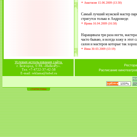
+
Анастасия 15.06.2009 (13:30)
Самый лучший мужской мастер пар
стригутся только в Андромеде.
+
Ирина 16.04.2009 (16:58)
Наращивала три раза ногти, мастера
часто бываю, и всегда хожу в этот с
салон и мастеров которые так хоро
+
Инна 30.03.2009 (13:19)
Условия использования сайта.
Рестора
г. Белгород, © РА «ИнБелРу».
Тел. +7-4722-37-42-58
Расписание кинотеатро
E-mail: reklama@inbel.ru
статистика