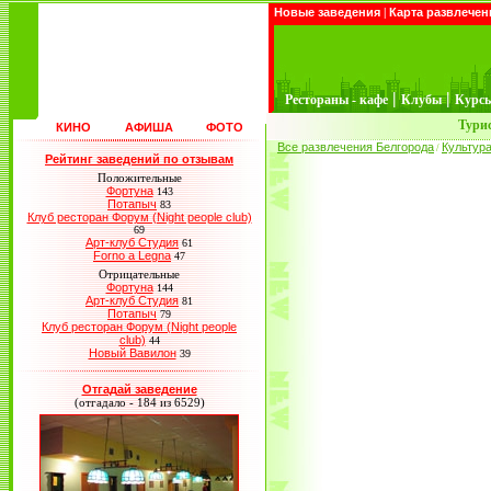
Новые заведения
|
Карта развлечен
|
|
Рестораны - кафе
Клубы
Курс
Турис
КИНО
АФИША
ФОТО
Все развлечения Белгорода
Культур
/
Рейтинг заведений по отзывам
Положительные
Фортуна
143
Потапыч
83
Клуб ресторан Форум (Night people club)
69
Арт-клуб Студия
61
Forno a Legna
47
Отрицательные
Фортуна
144
Арт-клуб Студия
81
Потапыч
79
Клуб ресторан Форум (Night people
club)
44
Новый Вавилон
39
Отгадай заведение
(отгадало - 184 из 6529)