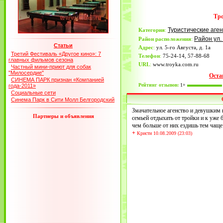
Тро
Туристические аге
Категория
:
Район ул.
Район расположения
:
Статьи
Адрес
:
ул. 5-го Августа, д. 1а
Третий Фестиваль «Другое кино»: 7
Телефон
:
75-24-14, 57-88-68
главных фильмов сезона
URL
:
www.troyka.com.ru
Частный мини-приют для собак
"Милосердие"
Оста
СИНЕМА ПАРК признан «Компанией
Рейтинг отзывов:
1+
года-2011»
Социальные сети
Синема Парк в Сити Молл Белгородский
Змачательное агенство и девушким 
Партнеры и объявления
семьей отдыхать от тройки и к уже
чем больше от них ездишь тем чаще
+
Кристи 10.08.2009 (23:03)