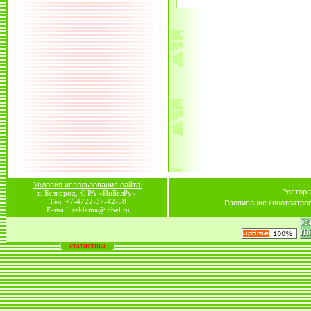
Условия использования сайта.
Рестора
г. Белгород, © РА «ИнБелРу».
Тел. +7-4722-37-42-58
Расписание кинотеатро
E-mail: reklama@inbel.ru
статистика