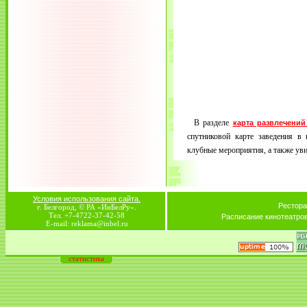
В разделе
карта развлечений
спутниковой карте заведения в 
клубные мероприятия, а также увид
Условия использования сайта.
Рестора
г. Белгород, © РА «ИнБелРу».
Тел. +7-4722-37-42-58
Расписание кинотеатро
E-mail: reklama@inbel.ru
статистика