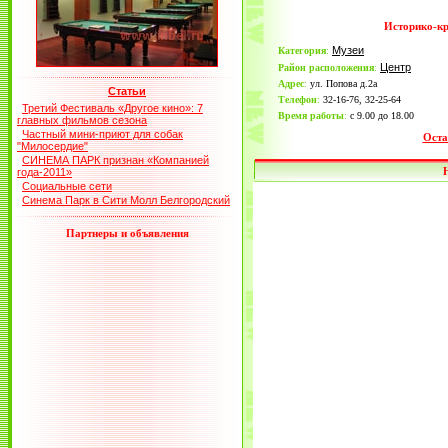
Историко-кр
Музеи
Категория
:
Центр
Район расположения
:
Адрес
:
ул. Попова д.2а
Статьи
Телефон
:
32-16-76, 32-25-64
Третий Фестиваль «Другое кино»: 7
Время работы
:
с 9.00 до 18.00
главных фильмов сезона
Частный мини-приют для собак
Оста
"Милосердие"
СИНЕМА ПАРК признан «Компанией
года-2011»
Социальные сети
Синема Парк в Сити Молл Белгородский
Партнеры и объявления