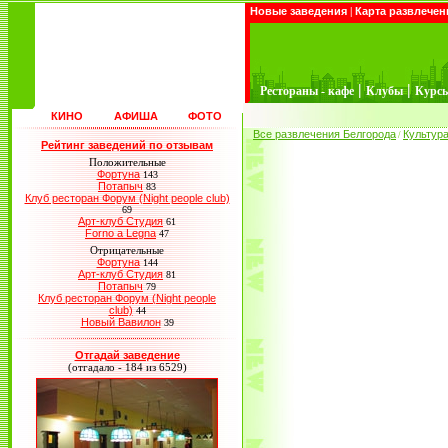
Новые заведения
|
Карта развлечен
|
|
Рестораны - кафе
Клубы
Курс
КИНО
АФИША
ФОТО
Все развлечения Белгорода
Культур
/
Рейтинг заведений по отзывам
Положительные
Фортуна
143
Потапыч
83
Клуб ресторан Форум (Night people club)
69
Арт-клуб Студия
61
Forno a Legna
47
Отрицательные
Фортуна
144
Арт-клуб Студия
81
Потапыч
79
Клуб ресторан Форум (Night people
club)
44
Новый Вавилон
39
Отгадай заведение
(отгадало - 184 из 6529)